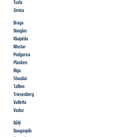
Tuzla
Zenica
Braga
Douglas
Klaipéda
Mostar
Podgorica
Planken
Riga
Shauliai
Tallinn
Triesenberg
Valletta
Vaduz
Bălți
Daugavpils