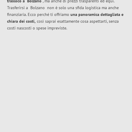
trasloco
a
Bolzano
, ma anche di prezzi trasparenti ed equi.
Trasferirsi a
Bolzano
non è solo una sfida logistica ma anche
finanziaria. Ecco perché ti offriamo
una panoramica dettagliata e
chiara dei costi,
così saprai esattamente cosa aspettarti, senza
costi nascosti o spese impreviste.