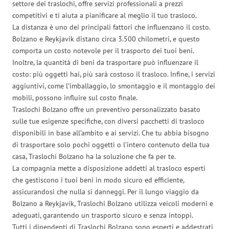
settore dei traslochi, offre servizi professionali a prezzi
competitivi e ti aiuta a pianificare al meglio il tuo trasloco.
La distanza è uno dei principali fattori che influenzano il costo.
Bolzano e Reykjavik distano circa 3.500 chilometri, e questo
comporta un costo notevole per il trasporto dei tuoi beni.
Inoltre, la quantità di beni da trasportare può influenzare il
costo: più oggetti hai, più sarà costoso il trasloco. Infine, i servizi
aggiuntivi, come l’imballaggio, lo smontaggio e il montaggio dei
mobili, possono influire sul costo finale.
Traslochi Bolzano offre un preventivo personalizzato basato
sulle tue esigenze specifiche, con diversi pacchetti di trasloco
disponibili in base all’ambito e ai servizi. Che tu abbia bisogno
di trasportare solo pochi oggetti o l’intero contenuto della tua
casa, Traslochi Bolzano ha la soluzione che fa per te.
La compagnia mette a disposizione addetti al trasloco esperti
che gestiscono i tuoi beni in modo sicuro ed efficiente,
assicurandosi che nulla si danneggi. Per il lungo viaggio da
Bolzano a Reykjavik, Traslochi Bolzano utilizza veicoli moderni e
adeguati, garantendo un trasporto sicuro e senza intoppi.
Tutti i dipendenti di Traslochi Bolzano sono esperti e addestrati