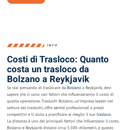
INFO
Costi di Trasloco: Quanto
costa un trasloco da
Bolzano a Reykjavik
Se stai pensando di traslocare da
Bolzano
a Reykjavik, devi
sapere che ci sono vari fattori che influenzeranno il costo di
questa operazione. Traslochi Bolzano, un’impresa leader nel
settore dei traslochi, offre
servizi
professionali a prezzi
competitivi e ti aiuta a pianificare al meglio il tuo
trasloco
.
La distanza è uno dei principali fattori che influenzano il costo.
Bolzano e Reykjavik distano circa 3.500 chilometri, e questo