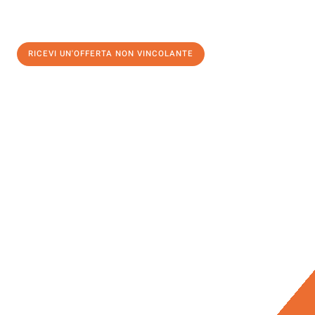
RICEVI UN'OFFERTA NON VINCOLANTE