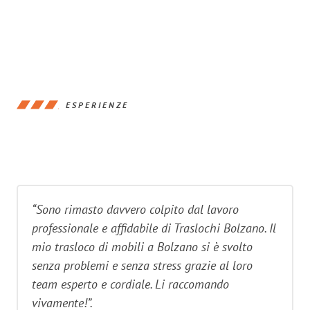
ESPERIENZE
“Sono rimasto davvero colpito dal lavoro
professionale e affidabile di Traslochi Bolzano. Il
mio trasloco di mobili a Bolzano si è svolto
senza problemi e senza stress grazie al loro
team esperto e cordiale. Li raccomando
vivamente!”.