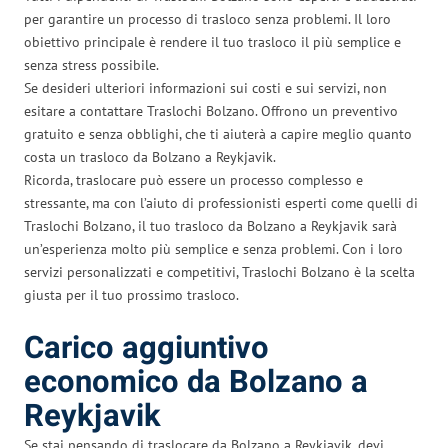
per garantire un processo di trasloco senza problemi. Il loro
obiettivo principale è rendere il tuo trasloco il più semplice e
senza stress possibile.
Se desideri ulteriori informazioni sui costi e sui servizi, non
esitare a contattare Traslochi Bolzano. Offrono un preventivo
gratuito e senza obblighi, che ti aiuterà a capire meglio quanto
costa un trasloco da Bolzano a Reykjavik.
Ricorda, traslocare può essere un processo complesso e
stressante, ma con l’aiuto di professionisti esperti come quelli di
Traslochi Bolzano, il tuo trasloco da Bolzano a Reykjavik sarà
un’esperienza molto più semplice e senza problemi. Con i loro
servizi personalizzati e competitivi, Traslochi Bolzano è la scelta
giusta per il tuo prossimo trasloco.
Carico aggiuntivo
economico da Bolzano a
Reykjavik
Se stai pensando di traslocare da Bolzano a Reykjavik, devi