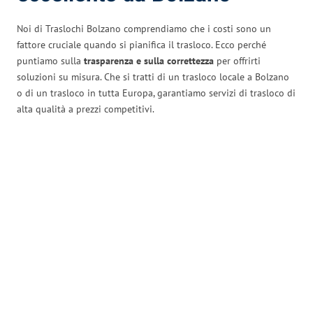
Noi di Traslochi Bolzano comprendiamo che i costi sono un
fattore cruciale quando si pianifica il trasloco. Ecco perché
puntiamo sulla
trasparenza e sulla correttezza
per offrirti
soluzioni su misura. Che si tratti di un trasloco locale a Bolzano
o di un trasloco in tutta Europa, garantiamo servizi di trasloco di
alta qualità a prezzi competitivi.