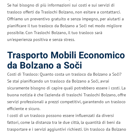
Se hai bisogno di più informazioni sui costi e sui servizi di
trasloco offerti da Traslochi Bolzano, non esitare a contattarci.
Offriamo un preventivo gratuito e senza impegno, per aiutarti a
pianificare il tuo trasloco da Bolzano a Soči nel modo migliore
possibile. Con Traslochi Bolzano, il tuo trasloco sarà
un’esperienza positiva e senza stress.
Trasporto Mobili Economico
da Bolzano a Soči
Costi di Trasloco: Quanto costa un trasloco da Bolzano a Soči?
Se stai pianificando un trasloco da Bolzano a Soči, avrai
sicuramente bisogno di capire quali potrebbero essere i costi. La
buona notizia è che l’azienda di traslochi Traslochi Bolzano, offre
servizi professionali a prezzi competitivi, garantendo un trasloco
efficiente e sicuro.
I costi di un trasloco possono essere influenzati da diversi
fattori, come la distanza tra le due città, la quantità di beni da
trasportare e i servizi aggiuntivi richiesti. Un trasloco da Bolzano