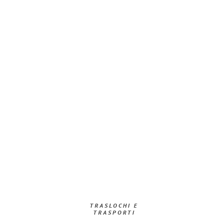
TRASLOCHI E
TRASPORTI​