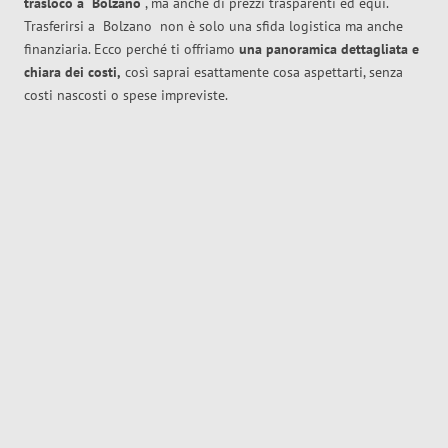
trasloco
a
Bolzano
, ma anche di prezzi trasparenti ed equi.
Trasferirsi a
Bolzano
non è solo una sfida logistica ma anche
finanziaria. Ecco perché ti offriamo
una panoramica dettagliata e
chiara dei costi,
così saprai esattamente cosa aspettarti, senza
costi nascosti o spese impreviste.