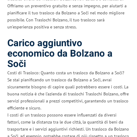
Offriamo un preventivo gratuito e senza impegno, per aiutarti a
pianificare il tuo trasloco da Bolzano a Soči nel modo migliore
possibile. Con Traslochi Bolzano, il tuo trasloco sarà
un’esperienza positiva e senza stress.
Carico aggiuntivo
economico da Bolzano a
Soči
Costi di Trasloco: Quanto costa un trasloco da Bolzano a Soči?
Se stai pianificando un trasloco da Bolzano a Soči, avrai
sicuramente bisogno di capire quali potrebbero essere i costi. La
buona notizia è che l’azienda di traslochi Traslochi Bolzano, offre
servizi professionali a prezzi competitivi, garantendo un trasloco
efficiente e sicuro.
I costi di un trasloco possono essere influenzati da diversi
fattori, come la distanza tra le due città, la quantità di beni da
trasportare e i servizi aggiuntivi richiesti. Un trasloco da Bolzano
a Soči, ad esempio, potrebbe costare di più rispetto a un trasloco