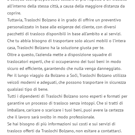
all’interno della stessa città, a causa della maggiore distanza da
coprire.
Tuttavia, Traslochi Bolzano è in grado di offrire un preventivo
personalizzato in base alle esigenze del cliente, con diversi
pacchetti di trasloco disponibili in base all’ambito e ai servizi.
Che tu abbia bisogno di trasportare solo alcuni mobili o l’intera
casa, Traslochi Bolzano ha la soluzione giusta per te.
Oltre a questo, l’azienda mette a disposizione squadre di
traslocatori esperti, che si occuperanno dei tuoi beni in modo
sicuro ed efficiente, garantendo che nulla venga danneggiato.
Per il lungo viaggio da Bolzano a Soči, Traslochi Bolzano utilizza
veicoli moderni e adeguati, che possono trasportare in sicurezza
qualsiasi tipo di bene.
Tutti i dipendenti di Traslochi Bolzano sono esperti e formati per
garantire un processo di trasloco senza intoppi. Che si tratti di
imballare, caricare o scaricare i tuoi beni, puoi avere la certezza
che il lavoro sarà svolto in modo professionale.
Se hai bisogno di più informazioni sui costi e sui servizi di
trasloco offerti da Traslochi Bolzano, non esitare a contattarci.