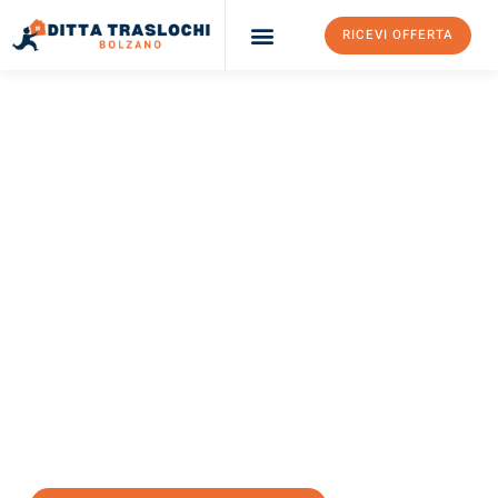
RICEVI OFFERTA
Ditta Traslochi Bolzano
Servizi Traslochi Bolzano
Costi e prezzi
TRASLOCHI BOLZANO
Traslochi Bolzano
Soči
Il tuo trasloco Bolzano Soči può essere così facile! Sperimenta il
nostro
servizio di prima classe
e assicurati i
migliori prezzi in
Bolzano
.
Richiedo ora la tua offerta personalizzata e fai il primo passo
verso un trasloco senza stress a Soči