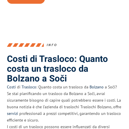
INFO
Costi di Trasloco: Quanto
costa un trasloco da
Bolzano a Soči
Costi
di
Trasloco
: Quanto costa un trasloco da
Bolzano
a Soči?
Se stai pianificando un trasloco da Bolzano a Soči, avrai
sicuramente bisogno di capire quali potrebbero essere i costi. La
buona notizia è che l’azienda di traslochi Traslochi Bolzano, offre
servizi
professionali a prezzi competitivi, garantendo un trasloco
efficiente e sicuro.
I costi di un trasloco possono essere influenzati da diversi