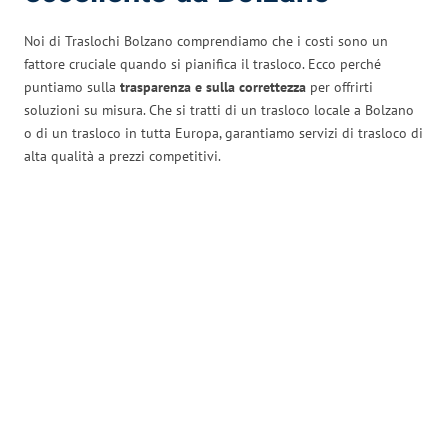
Noi di Traslochi Bolzano comprendiamo che i costi sono un
fattore cruciale quando si pianifica il trasloco. Ecco perché
puntiamo sulla
trasparenza e sulla correttezza
per offrirti
soluzioni su misura. Che si tratti di un trasloco locale a Bolzano
o di un trasloco in tutta Europa, garantiamo servizi di trasloco di
alta qualità a prezzi competitivi.