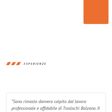
ESPERIENZE
“Sono rimasto davvero colpito dal lavoro
professionale e affidabile di Traslochi Bolzano. Il