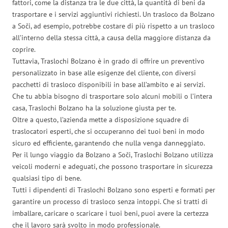
fattori, come la distanza tra le due città, la quantità di beni da
trasportare e i servizi aggiuntivi richiesti. Un trasloco da Bolzano
a Soči, ad esempio, potrebbe costare di più rispetto a un trasloco
all’interno della stessa città, a causa della maggiore distanza da
coprire.
Tuttavia, Traslochi Bolzano è in grado di offrire un preventivo
personalizzato in base alle esigenze del cliente, con diversi
pacchetti di trasloco disponibili in base all’ambito e ai servizi.
Che tu abbia bisogno di trasportare solo alcuni mobili o l’intera
casa, Traslochi Bolzano ha la soluzione giusta per te.
Oltre a questo, l’azienda mette a disposizione squadre di
traslocatori esperti, che si occuperanno dei tuoi beni in modo
sicuro ed efficiente, garantendo che nulla venga danneggiato.
Per il lungo viaggio da Bolzano a Soči, Traslochi Bolzano utilizza
veicoli moderni e adeguati, che possono trasportare in sicurezza
qualsiasi tipo di bene.
Tutti i dipendenti di Traslochi Bolzano sono esperti e formati per
garantire un processo di trasloco senza intoppi. Che si tratti di
imballare, caricare o scaricare i tuoi beni, puoi avere la certezza
che il lavoro sarà svolto in modo professionale.