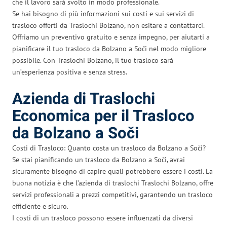
che il lavoro sarà svolto in modo professionale.
Se hai bisogno di più informazioni sui costi e sui servizi di
trasloco offerti da Traslochi Bolzano, non esitare a contattarci.
Offriamo un preventivo gratuito e senza impegno, per aiutarti a
pianificare il tuo trasloco da Bolzano a Soči nel modo migliore
possibile. Con Traslochi Bolzano, il tuo trasloco sarà
un’esperienza positiva e senza stress.
Azienda di Traslochi
Economica per il Trasloco
da Bolzano a Soči
Costi di Trasloco: Quanto costa un trasloco da Bolzano a Soči?
Se stai pianificando un trasloco da Bolzano a Soči, avrai
sicuramente bisogno di capire quali potrebbero essere i costi. La
buona notizia è che l’azienda di traslochi Traslochi Bolzano, offre
servizi professionali a prezzi competitivi, garantendo un trasloco
efficiente e sicuro.
I costi di un trasloco possono essere influenzati da diversi