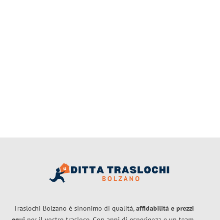
Traslochi Bolzano è sinonimo di qualità,
affidabilità e prezzi
equi
per il vostro trasloco. Con anni di esperienza e un team