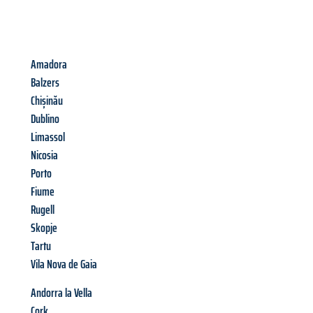
Amadora
Balzers
Chișinău
Dublino
Limassol
Nicosia
Porto
Fiume
Rugell
Skopje
Tartu
Vila Nova de Gaia
Andorra la Vella
Cork