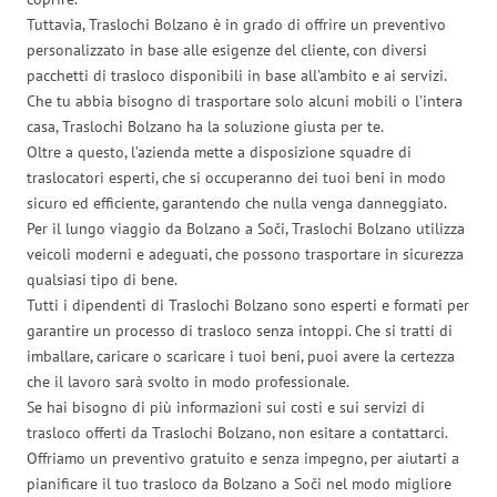
Tuttavia, Traslochi Bolzano è in grado di offrire un preventivo
personalizzato in base alle esigenze del cliente, con diversi
pacchetti di trasloco disponibili in base all’ambito e ai servizi.
Che tu abbia bisogno di trasportare solo alcuni mobili o l’intera
casa, Traslochi Bolzano ha la soluzione giusta per te.
Oltre a questo, l’azienda mette a disposizione squadre di
traslocatori esperti, che si occuperanno dei tuoi beni in modo
sicuro ed efficiente, garantendo che nulla venga danneggiato.
Per il lungo viaggio da Bolzano a Soči, Traslochi Bolzano utilizza
veicoli moderni e adeguati, che possono trasportare in sicurezza
qualsiasi tipo di bene.
Tutti i dipendenti di Traslochi Bolzano sono esperti e formati per
garantire un processo di trasloco senza intoppi. Che si tratti di
imballare, caricare o scaricare i tuoi beni, puoi avere la certezza
che il lavoro sarà svolto in modo professionale.
Se hai bisogno di più informazioni sui costi e sui servizi di
trasloco offerti da Traslochi Bolzano, non esitare a contattarci.
Offriamo un preventivo gratuito e senza impegno, per aiutarti a
pianificare il tuo trasloco da Bolzano a Soči nel modo migliore