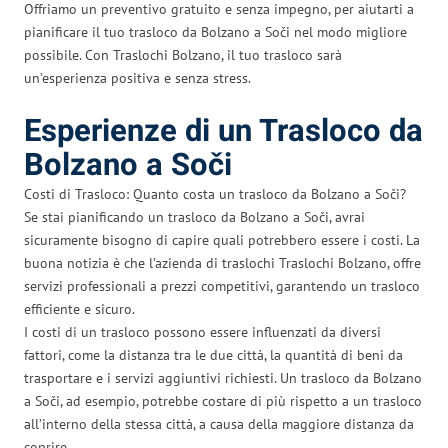
Offriamo un preventivo gratuito e senza impegno, per aiutarti a
pianificare il tuo trasloco da Bolzano a Soči nel modo migliore
possibile. Con Traslochi Bolzano, il tuo trasloco sarà
un’esperienza positiva e senza stress.
Esperienze di un Trasloco da
Bolzano a Soči
Costi di Trasloco: Quanto costa un trasloco da Bolzano a Soči?
Se stai pianificando un trasloco da Bolzano a Soči, avrai
sicuramente bisogno di capire quali potrebbero essere i costi. La
buona notizia è che l’azienda di traslochi Traslochi Bolzano, offre
servizi professionali a prezzi competitivi, garantendo un trasloco
efficiente e sicuro.
I costi di un trasloco possono essere influenzati da diversi
fattori, come la distanza tra le due città, la quantità di beni da
trasportare e i servizi aggiuntivi richiesti. Un trasloco da Bolzano
a Soči, ad esempio, potrebbe costare di più rispetto a un trasloco
all’interno della stessa città, a causa della maggiore distanza da
coprire.