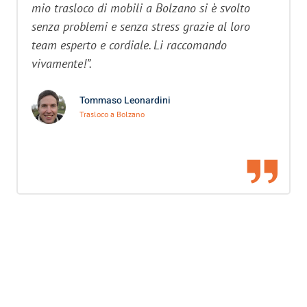
mio trasloco di mobili a Bolzano si è svolto
senza problemi e senza stress grazie al loro
team esperto e cordiale. Li raccomando
vivamente!”.
Tommaso Leonardini
Trasloco a Bolzano