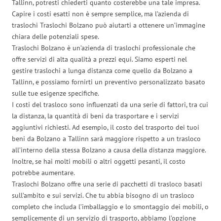
Tallinn, potresti chiederti quanto costerebbe una tale impresa.
Capire i costi esatti non è sempre semplice, ma l’azienda di
traslochi Traslochi Bolzano può aiutarti a ottenere un’immagine
chiara delle potenziali spese.
Traslochi Bolzano è un’azienda di traslochi professionale che
offre servizi di alta qualità a prezzi equi. Siamo esperti nel
gestire traslochi a lunga distanza come quello da Bolzano a
Tallinn, e possiamo fornirti un preventivo personalizzato basato
sulle tue esigenze specifiche.
I costi del trasloco sono influenzati da una serie di fattori, tra cui
la distanza, la quantità di beni da trasportare e i servizi
aggiuntivi richiesti. Ad esempio, il costo del trasporto dei tuoi
beni da Bolzano a Tallinn sarà maggiore rispetto a un trasloco
all’interno della stessa Bolzano a causa della distanza maggiore.
Inoltre, se hai molti mobili o altri oggetti pesanti, il costo
potrebbe aumentare.
Traslochi Bolzano offre una serie di pacchetti di trasloco basati
sull’ambito e sui servizi. Che tu abbia bisogno di un trasloco
completo che includa l’imballaggio e lo smontaggio dei mobili, o
semplicemente di un servizio di trasporto, abbiamo l’opzione