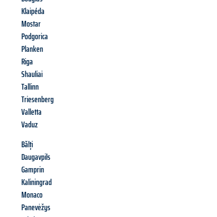
Klaipéda
Mostar
Podgorica
Planken
Riga
Shauliai
Tallinn
Triesenberg
Valletta
Vaduz
Bălți
Daugavpils
Gamprin
Kaliningrad
Monaco
Panevėžys