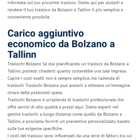
informata sul tuo prossimo trasloco. Siamo qui per aiutarti a
rendere il tuo trasloco da Bolzano a Tallinn il più semplice e
conveniente possibile.
Carico aggiuntivo
economico da Bolzano a
Tallinn
Traslochi Bolzano Se stai pianificando un trasloco da Bolzano a
Tallinn, potresti chiederti quanto costerebbe una tale impresa.
Capire i costi esatti non è sempre semplice, ma l’azienda di
traslochi Traslochi Bolzano può aiutarti a ottenere un’immagine
chiara delle potenziali spese.
Traslochi Bolzano è un’azienda di traslochi professionale che
offre servizi di alta qualità a prezzi equi. Siamo esperti nel
gestire traslochi a lunga distanza come quello da Bolzano a
Tallinn, e possiamo fornirti un preventivo personalizzato basato
sulle tue esigenze specifiche.
I costi del trasloco sono influenzati da una serie di fattori, tra cui