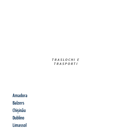
TRASLOCHI E
TRASPORTI​
Amadora
Balzers
Chișinău
Dublino
Limassol