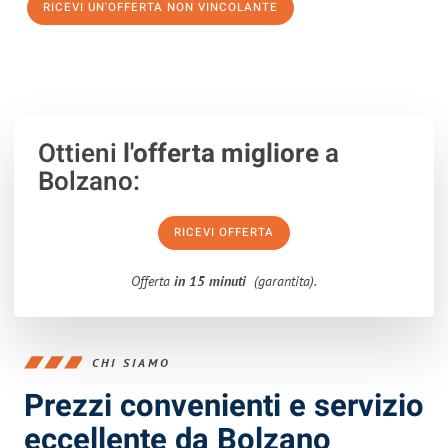
RICEVI UN'OFFERTA NON VINCOLANTE
100% non vincolante – Risposta garantita entro 15 minuti.
Ottieni
l'offerta migliore
a
Bolzano:
RICEVI OFFERTA
Offerta
in 15 minuti
(garantita).
CHI SIAMO
Prezzi convenienti e servizio
eccellente da Bolzano