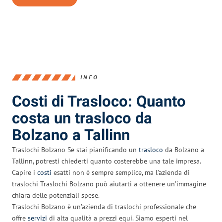
INFO
Costi di Trasloco: Quanto
costa un trasloco da
Bolzano a Tallinn
Traslochi Bolzano Se stai pianificando un
trasloco
da Bolzano a
Tallinn, potresti chiederti quanto costerebbe una tale impresa.
Capire i
costi
esatti non è sempre semplice, ma l’azienda di
traslochi Traslochi Bolzano può aiutarti a ottenere un’immagine
chiara delle potenziali spese.
Traslochi Bolzano è un’azienda di traslochi professionale che
offre
servizi
di alta qualità a prezzi equi. Siamo esperti nel