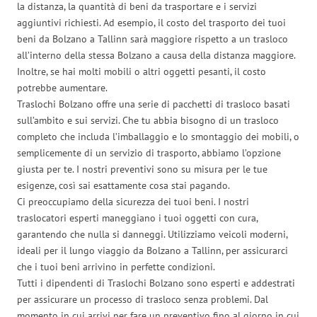
la distanza, la quantità di beni da trasportare e i servizi
aggiuntivi richiesti. Ad esempio, il costo del trasporto dei tuoi
beni da Bolzano a Tallinn sarà maggiore rispetto a un trasloco
all’interno della stessa Bolzano a causa della distanza maggiore.
Inoltre, se hai molti mobili o altri oggetti pesanti, il costo
potrebbe aumentare.
Traslochi Bolzano offre una serie di pacchetti di trasloco basati
sull’ambito e sui servizi. Che tu abbia bisogno di un trasloco
completo che includa l’imballaggio e lo smontaggio dei mobili, o
semplicemente di un servizio di trasporto, abbiamo l’opzione
giusta per te. I nostri preventivi sono su misura per le tue
esigenze, così sai esattamente cosa stai pagando.
Ci preoccupiamo della sicurezza dei tuoi beni. I nostri
traslocatori esperti maneggiano i tuoi oggetti con cura,
garantendo che nulla si danneggi. Utilizziamo veicoli moderni,
ideali per il lungo viaggio da Bolzano a Tallinn, per assicurarci
che i tuoi beni arrivino in perfette condizioni.
Tutti i dipendenti di Traslochi Bolzano sono esperti e addestrati
per assicurare un processo di trasloco senza problemi. Dal
momento in cui arrivi per fare un preventivo fino al giorno in cui