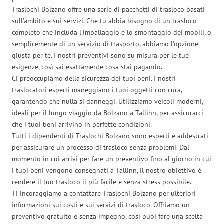
Traslochi Bolzano offre una serie di pacchetti di trasloco basati
sull’ambito e sui servizi. Che tu abbia bisogno di un trasloco
completo che includa l’imballaggio e lo smontaggio dei mobili, o
semplicemente di un servizio di trasporto, abbiamo l’opzione
giusta per te. I nostri preventivi sono su misura per le tue
esigenze, così sai esattamente cosa stai pagando.
Ci preoccupiamo della sicurezza dei tuoi beni. I nostri
traslocatori esperti maneggiano i tuoi oggetti con cura,
garantendo che nulla si danneggi. Utilizziamo veicoli moderni,
ideali per il lungo viaggio da Bolzano a Tallinn, per assicurarci
che i tuoi beni arrivino in perfette condizioni.
Tutti i dipendenti di Traslochi Bolzano sono esperti e addestrati
per assicurare un processo di trasloco senza problemi. Dal
momento in cui arrivi per fare un preventivo fino al giorno in cui
i tuoi beni vengono consegnati a Tallinn, il nostro obiettivo è
rendere il tuo trasloco il più facile e senza stress possibile.
Ti incoraggiamo a contattare Traslochi Bolzano per ulteriori
informazioni sui costi e sui servizi di trasloco. Offriamo un
preventivo gratuito e senza impegno, così puoi fare una scelta