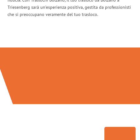
Triesenberg sarà un’esperienza positiva, gestita da professionisti
che si preoccupano veramente del tuo trasloco.
Traslochi Bolzano in numeri: