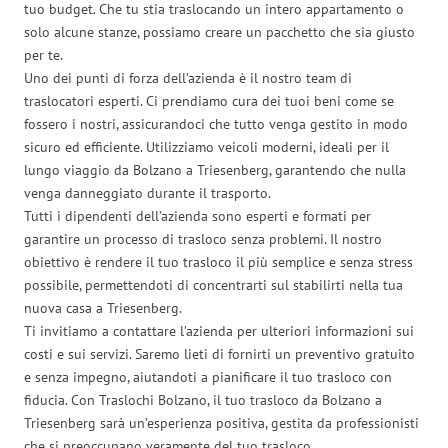
tuo budget. Che tu stia traslocando un intero appartamento o
solo alcune stanze, possiamo creare un pacchetto che sia giusto
per te.
Uno dei punti di forza dell’azienda è il nostro team di
traslocatori esperti. Ci prendiamo cura dei tuoi beni come se
fossero i nostri, assicurandoci che tutto venga gestito in modo
sicuro ed efficiente. Utilizziamo veicoli moderni, ideali per il
lungo viaggio da Bolzano a Triesenberg, garantendo che nulla
venga danneggiato durante il trasporto.
Tutti i dipendenti dell’azienda sono esperti e formati per
garantire un processo di trasloco senza problemi. Il nostro
obiettivo è rendere il tuo trasloco il più semplice e senza stress
possibile, permettendoti di concentrarti sul stabilirti nella tua
nuova casa a Triesenberg.
Ti invitiamo a contattare l’azienda per ulteriori informazioni sui
costi e sui servizi. Saremo lieti di fornirti un preventivo gratuito
e senza impegno, aiutandoti a pianificare il tuo trasloco con
fiducia. Con Traslochi Bolzano, il tuo trasloco da Bolzano a
Triesenberg sarà un’esperienza positiva, gestita da professionisti
che si preoccupano veramente del tuo trasloco.