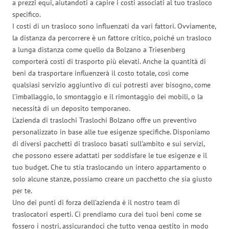
a prezzi equi, aiutandoti a capire i costi associati al tuo trasloco
specifico.
I costi di un trasloco sono influenzati da vari fattori. Ovviamente,
la distanza da percorrere è un fattore critico, poiché un trasloco
a lunga distanza come quello da Bolzano a Triesenberg
comporterà costi di trasporto più elevati. Anche la quantità di
beni da trasportare influenzerà il costo totale, così come
qualsiasi servizio aggiuntivo di cui potresti aver bisogno, come
l’imballaggio, lo smontaggio e il rimontaggio dei mobili, o la
necessità di un deposito temporaneo.
L’azienda di traslochi Traslochi Bolzano offre un preventivo
personalizzato in base alle tue esigenze specifiche. Disponiamo
di diversi pacchetti di trasloco basati sull’ambito e sui servizi,
che possono essere adattati per soddisfare le tue esigenze e il
tuo budget. Che tu stia traslocando un intero appartamento o
solo alcune stanze, possiamo creare un pacchetto che sia giusto
per te.
Uno dei punti di forza dell’azienda è il nostro team di
traslocatori esperti. Ci prendiamo cura dei tuoi beni come se
fossero i nostri, assicurandoci che tutto venga gestito in modo