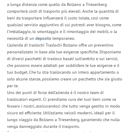
a lunga distanza come quello da Bolzano a Triesenberg
comporterà costi di trasporto più elevati. Anche la quantità di
beni da trasportare influenzerà il costo totale, così come
qualsiasi servizio aggiuntivo di cui potresti aver bisogno, come
l’imballaggio, lo smontaggio e il rimontaggio dei mobili, o la
necessità di un
deposito
temporaneo.
L’azienda di traslochi Traslochi Bolzano offre un preventivo
personalizzato in base alle tue esigenze specifiche. Disponiamo
di diversi pacchetti di trasloco basati sull’ambito e sui servizi,
che possono essere adattati per soddisfare le tue esigenze e il
tuo budget. Che tu stia traslocando un intero appartamento o
solo alcune stanze, possiamo creare un pacchetto che sia giusto
per te.
Uno dei punti di forza dell’azienda è il nostro team di
traslocatori esperti. Ci prendiamo cura dei tuoi beni come se
fossero i nostri, assicurandoci che tutto venga gestito in modo
sicuro ed efficiente. Utilizziamo veicoli moderni, ideali per il
lungo viaggio da Bolzano a Triesenberg, garantendo che nulla
venga danneggiato durante il trasporto.