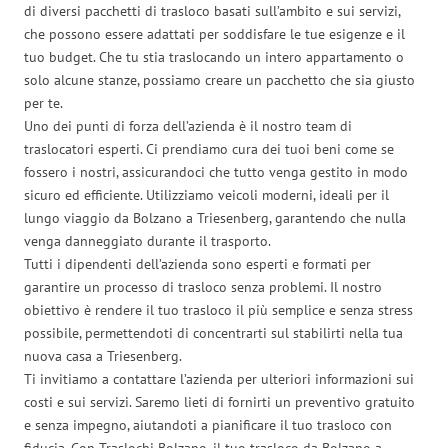
di diversi pacchetti di trasloco basati sull’ambito e sui servizi,
che possono essere adattati per soddisfare le tue esigenze e il
tuo budget. Che tu stia traslocando un intero appartamento o
solo alcune stanze, possiamo creare un pacchetto che sia giusto
per te.
Uno dei punti di forza dell’azienda è il nostro team di
traslocatori esperti. Ci prendiamo cura dei tuoi beni come se
fossero i nostri, assicurandoci che tutto venga gestito in modo
sicuro ed efficiente. Utilizziamo veicoli moderni, ideali per il
lungo viaggio da Bolzano a Triesenberg, garantendo che nulla
venga danneggiato durante il trasporto.
Tutti i dipendenti dell’azienda sono esperti e formati per
garantire un processo di trasloco senza problemi. Il nostro
obiettivo è rendere il tuo trasloco il più semplice e senza stress
possibile, permettendoti di concentrarti sul stabilirti nella tua
nuova casa a Triesenberg.
Ti invitiamo a contattare l’azienda per ulteriori informazioni sui
costi e sui servizi. Saremo lieti di fornirti un preventivo gratuito
e senza impegno, aiutandoti a pianificare il tuo trasloco con
fiducia. Con Traslochi Bolzano, il tuo trasloco da Bolzano a