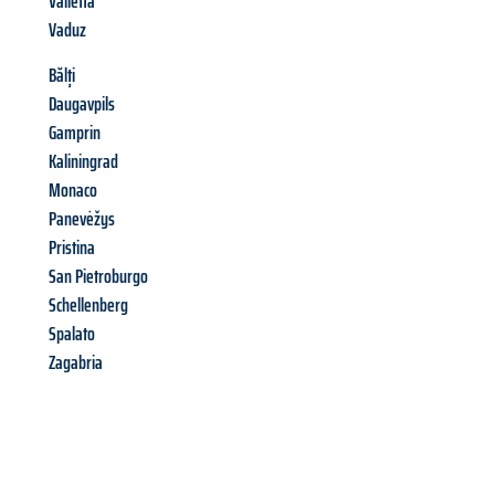
Valletta
Vaduz
Bălți
Daugavpils
Gamprin
Kaliningrad
Monaco
Panevėžys
Pristina
San Pietroburgo
Schellenberg
Spalato
Zagabria