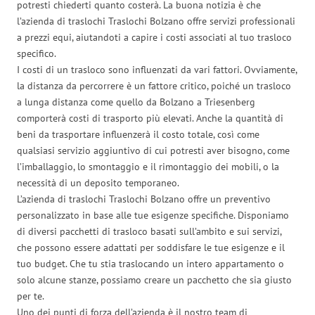
potresti chiederti quanto costerà. La buona notizia è che
l’azienda di traslochi Traslochi Bolzano offre servizi professionali
a prezzi equi, aiutandoti a capire i costi associati al tuo trasloco
specifico.
I costi di un trasloco sono influenzati da vari fattori. Ovviamente,
la distanza da percorrere è un fattore critico, poiché un trasloco
a lunga distanza come quello da Bolzano a Triesenberg
comporterà costi di trasporto più elevati. Anche la quantità di
beni da trasportare influenzerà il costo totale, così come
qualsiasi servizio aggiuntivo di cui potresti aver bisogno, come
l’imballaggio, lo smontaggio e il rimontaggio dei mobili, o la
necessità di un deposito temporaneo.
L’azienda di traslochi Traslochi Bolzano offre un preventivo
personalizzato in base alle tue esigenze specifiche. Disponiamo
di diversi pacchetti di trasloco basati sull’ambito e sui servizi,
che possono essere adattati per soddisfare le tue esigenze e il
tuo budget. Che tu stia traslocando un intero appartamento o
solo alcune stanze, possiamo creare un pacchetto che sia giusto
per te.
Uno dei punti di forza dell’azienda è il nostro team di