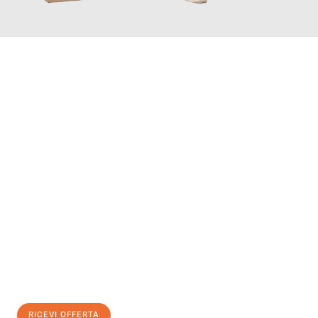
INFORMATI ORA
Scopri con Traslochi Bolzano quanto può essere
facile e senza
stress il tuo trasloco a Bolzano
. Il nostro team di esperti è
pronto ad assicurarti una transizione senza intoppi nella tua
nuova casa.
Ottieni subito
un'offerta non vincolante
e
risparmia € 100:
RICEVI OFFERTA
0299948957