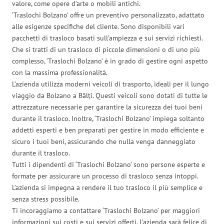
valore, come opere d’arte o mobili antichi.
‘Traslochi Bolzano’ offre un preventivo personalizzato, adattato
alle esigenze specifiche del cliente. Sono disponibili vari
pacchetti di trasloco basati sull’ampiezza e sui servizi richiesti.
Che si tratti di un trasloco di piccole dimensioni o di uno più
complesso, ‘Traslochi Bolzano’ è in grado di gestire ogni aspetto
con la massima professionalità.
L’azienda utilizza moderni veicoli di trasporto, ideali per il lungo
viaggio da Bolzano a Bălți. Questi veicoli sono dotati di tutte le
attrezzature necessarie per garantire la sicurezza dei tuoi beni
durante il trasloco. Inoltre, ‘Traslochi Bolzano’ impiega soltanto
addetti esperti e ben preparati per gestire in modo efficiente e
sicuro i tuoi beni, assicurando che nulla venga danneggiato
durante il trasloco.
Tutti i dipendenti di ‘Traslochi Bolzano’ sono persone esperte e
formate per assicurare un processo di trasloco senza intoppi.
L’azienda si impegna a rendere il tuo trasloco il più semplice e
senza stress possibile.
Ti incoraggiamo a contattare ‘Traslochi Bolzano’ per maggiori
informazioni sui costi e sui servizi offerti. L’azienda sarà felice di