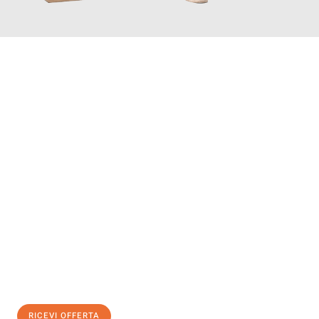
INFORMATI ORA
Scopri con Traslochi Bolzano quanto può essere
facile e senza
stress il tuo trasloco a Bolzano
. Il nostro team di esperti è
pronto ad assicurarti una transizione senza intoppi nella tua
nuova casa.
Ottieni subito
un'offerta non vincolante
e
risparmia € 100:
RICEVI OFFERTA
0299948957