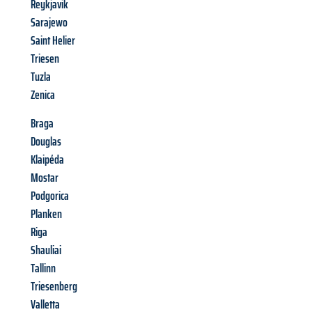
Reykjavik
Sarajewo
Saint Helier
Triesen
Tuzla
Zenica
Braga
Douglas
Klaipéda
Mostar
Podgorica
Planken
Riga
Shauliai
Tallinn
Triesenberg
Valletta