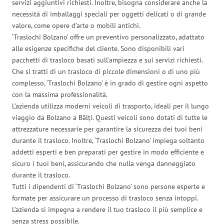
servizi aggiuntivi richiesti. Inoltre, bisogna considerare anche la
necessità di imballaggi speciali per oggetti delicati o di grande
valore, come opere d’arte o mobili antichi.
‘Traslochi Bolzano’ offre un preventivo personalizzato, adattato
alle esigenze specifiche del cliente. Sono disponibili vari
pacchetti di trasloco basati sull’ampiezza e sui servizi richiesti.
Che si tratti di un trasloco di piccole dimensioni o di uno più
complesso, ‘Traslochi Bolzano’ è in grado di gestire ogni aspetto
con la massima professionalità.
L’azienda utilizza moderni veicoli di trasporto, ideali per il lungo
viaggio da Bolzano a Bălți. Questi veicoli sono dotati di tutte le
attrezzature necessarie per garantire la sicurezza dei tuoi beni
durante il trasloco. Inoltre, ‘Traslochi Bolzano’ impiega soltanto
addetti esperti e ben preparati per gestire in modo efficiente e
sicuro i tuoi beni, assicurando che nulla venga danneggiato
durante il trasloco.
Tutti i dipendenti di ‘Traslochi Bolzano’ sono persone esperte e
formate per assicurare un processo di trasloco senza intoppi.
L’azienda si impegna a rendere il tuo trasloco il più semplice e
senza stress possibile.