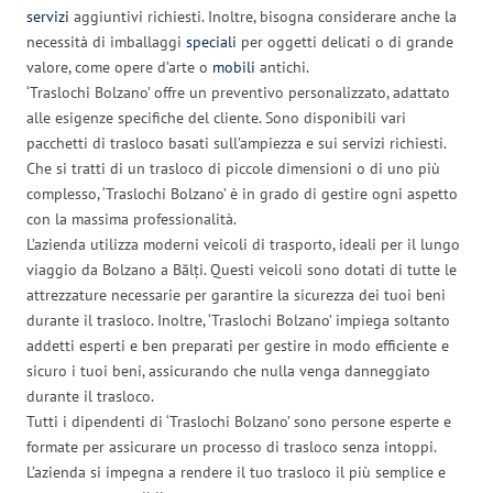
servizi
aggiuntivi richiesti. Inoltre, bisogna considerare anche la
necessità di imballaggi
speciali
per oggetti delicati o di grande
valore, come opere d’arte o
mobili
antichi.
‘Traslochi Bolzano’ offre un preventivo personalizzato, adattato
alle esigenze specifiche del cliente. Sono disponibili vari
pacchetti di trasloco basati sull’ampiezza e sui servizi richiesti.
Che si tratti di un trasloco di piccole dimensioni o di uno più
complesso, ‘Traslochi Bolzano’ è in grado di gestire ogni aspetto
con la massima professionalità.
L’azienda utilizza moderni veicoli di trasporto, ideali per il lungo
viaggio da Bolzano a Bălți. Questi veicoli sono dotati di tutte le
attrezzature necessarie per garantire la sicurezza dei tuoi beni
durante il trasloco. Inoltre, ‘Traslochi Bolzano’ impiega soltanto
addetti esperti e ben preparati per gestire in modo efficiente e
sicuro i tuoi beni, assicurando che nulla venga danneggiato
durante il trasloco.
Tutti i dipendenti di ‘Traslochi Bolzano’ sono persone esperte e
formate per assicurare un processo di trasloco senza intoppi.
L’azienda si impegna a rendere il tuo trasloco il più semplice e