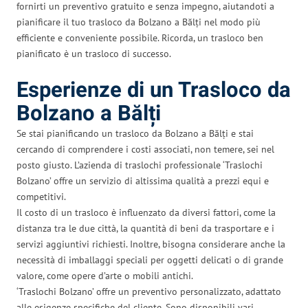
fornirti un preventivo gratuito e senza impegno, aiutandoti a
pianificare il tuo trasloco da Bolzano a Bălți nel modo più
efficiente e conveniente possibile. Ricorda, un trasloco ben
pianificato è un trasloco di successo.
Esperienze di un Trasloco da
Bolzano a Bălți
Se stai pianificando un trasloco da Bolzano a Bălți e stai
cercando di comprendere i costi associati, non temere, sei nel
posto giusto. L’azienda di traslochi professionale ‘Traslochi
Bolzano’ offre un servizio di altissima qualità a prezzi equi e
competitivi.
Il costo di un trasloco è influenzato da diversi fattori, come la
distanza tra le due città, la quantità di beni da trasportare e i
servizi aggiuntivi richiesti. Inoltre, bisogna considerare anche la
necessità di imballaggi speciali per oggetti delicati o di grande
valore, come opere d’arte o mobili antichi.
‘Traslochi Bolzano’ offre un preventivo personalizzato, adattato
alle esigenze specifiche del cliente. Sono disponibili vari