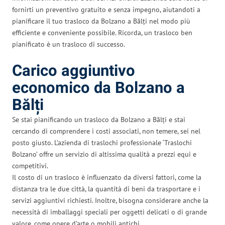
fornirti un preventivo gratuito e senza impegno, aiutandoti a
pianificare il tuo trasloco da Bolzano a Bălți nel modo più
efficiente e conveniente possibile. Ricorda, un trasloco ben
pianificato è un trasloco di successo.
Carico aggiuntivo
economico da Bolzano a
Bălți
Se stai pianificando un trasloco da Bolzano a Bălți e stai
cercando di comprendere i costi associati, non temere, sei nel
posto giusto. L’azienda di traslochi professionale ‘Traslochi
Bolzano’ offre un servizio di altissima qualità a prezzi equi e
competitivi.
Il costo di un trasloco è influenzato da diversi fattori, come la
distanza tra le due città, la quantità di beni da trasportare e i
servizi aggiuntivi richiesti. Inoltre, bisogna considerare anche la
necessità di imballaggi speciali per oggetti delicati o di grande
valore, come opere d’arte o mobili antichi.