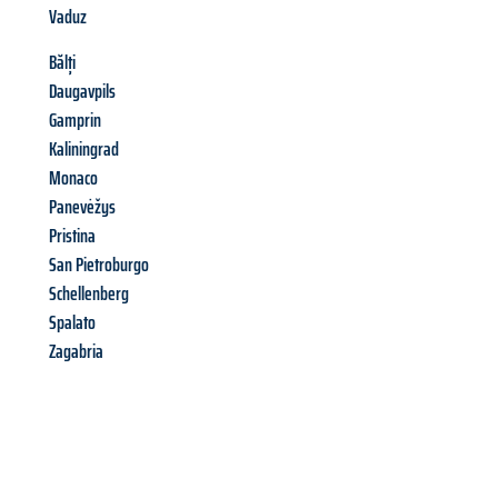
Vaduz
Bălți
Daugavpils
Gamprin
Kaliningrad
Monaco
Panevėžys
Pristina
San Pietroburgo
Schellenberg
Spalato
Zagabria