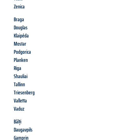
Zenica
Braga
Douglas
Klaipéda
Mostar
Podgorica
Planken
Riga
Shauliai
Tallinn
Triesenberg
Valletta
Vaduz
Bălți
Daugavpils
Gamprin