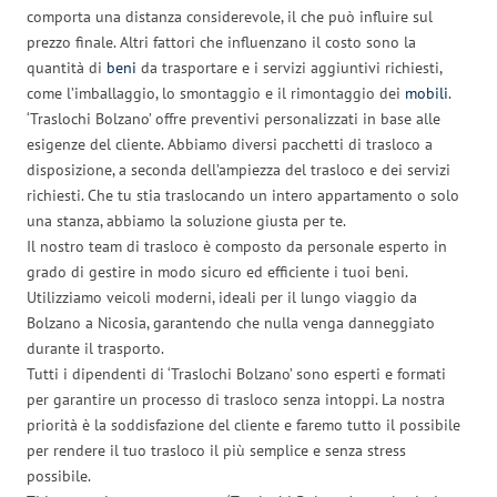
comporta una distanza considerevole, il che può influire sul
prezzo finale. Altri fattori che influenzano il costo sono la
quantità di
beni
da trasportare e i servizi aggiuntivi richiesti,
come l’imballaggio, lo smontaggio e il rimontaggio dei
mobili
.
‘Traslochi Bolzano’ offre preventivi personalizzati in base alle
esigenze del cliente. Abbiamo diversi pacchetti di trasloco a
disposizione, a seconda dell’ampiezza del trasloco e dei servizi
richiesti. Che tu stia traslocando un intero appartamento o solo
una stanza, abbiamo la soluzione giusta per te.
Il nostro team di trasloco è composto da personale esperto in
grado di gestire in modo sicuro ed efficiente i tuoi beni.
Utilizziamo veicoli moderni, ideali per il lungo viaggio da
Bolzano a Nicosia, garantendo che nulla venga danneggiato
durante il trasporto.
Tutti i dipendenti di ‘Traslochi Bolzano’ sono esperti e formati
per garantire un processo di trasloco senza intoppi. La nostra
priorità è la soddisfazione del cliente e faremo tutto il possibile
per rendere il tuo trasloco il più semplice e senza stress
possibile.