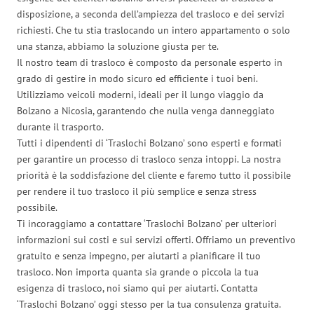
disposizione, a seconda dell’ampiezza del trasloco e dei servizi
richiesti. Che tu stia traslocando un intero appartamento o solo
una stanza, abbiamo la soluzione giusta per te.
Il nostro team di trasloco è composto da personale esperto in
grado di gestire in modo sicuro ed efficiente i tuoi beni.
Utilizziamo veicoli moderni, ideali per il lungo viaggio da
Bolzano a Nicosia, garantendo che nulla venga danneggiato
durante il trasporto.
Tutti i dipendenti di ‘Traslochi Bolzano’ sono esperti e formati
per garantire un processo di trasloco senza intoppi. La nostra
priorità è la soddisfazione del cliente e faremo tutto il possibile
per rendere il tuo trasloco il più semplice e senza stress
possibile.
Ti incoraggiamo a contattare ‘Traslochi Bolzano’ per ulteriori
informazioni sui costi e sui servizi offerti. Offriamo un preventivo
gratuito e senza impegno, per aiutarti a pianificare il tuo
trasloco. Non importa quanta sia grande o piccola la tua
esigenza di trasloco, noi siamo qui per aiutarti. Contatta
‘Traslochi Bolzano’ oggi stesso per la tua consulenza gratuita.