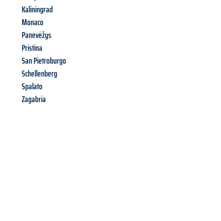
Kaliningrad
Monaco
Panevėžys
Pristina
San Pietroburgo
Schellenberg
Spalato
Zagabria
Richiedi ora la tua
offerta
al
miglior
prezzo !