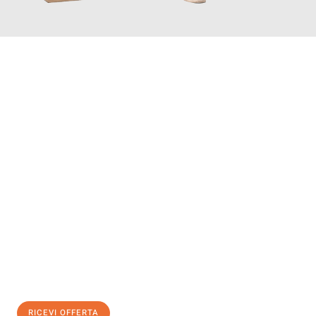
INFORMATI ORA
Scopri con Traslochi Bolzano quanto può essere
facile e senza
stress il tuo trasloco a Bolzano
. Il nostro team di esperti è
pronto ad assicurarti una transizione senza intoppi nella tua
nuova casa.
Ottieni subito
un'offerta non vincolante
e
risparmia € 100:
RICEVI OFFERTA
0299948957