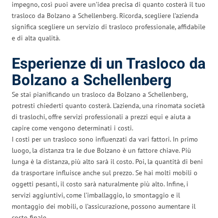
impegno, così puoi avere un’idea precisa di quanto costerà il tuo
trasloco da Bolzano a Schellenberg. Ricorda, scegliere l’azienda
significa scegliere un servizio di trasloco professionale, affidabile
e di alta qualità.
Esperienze di un Trasloco da
Bolzano a Schellenberg
Se stai pianificando un trasloco da Bolzano a Schellenberg,
potresti chiederti quanto costerà. L’azienda, una rinomata società
di traslochi, offre servizi professionali a prezzi equi e aiuta a
capire come vengono determinati i costi.
I costi per un trasloco sono influenzati da vari fattori. In primo
luogo, la distanza tra le due Bolzano è un fattore chiave. Più
lunga è la distanza, più alto sarà il costo. Poi, la quantità di beni
da trasportare influisce anche sul prezzo. Se hai molti mobili o
oggetti pesanti, il costo sarà naturalmente più alto. Infine, i
servizi aggiuntivi, come l’imballaggio, lo smontaggio e il
montaggio dei mobili, o l’assicurazione, possono aumentare il
costo finale.