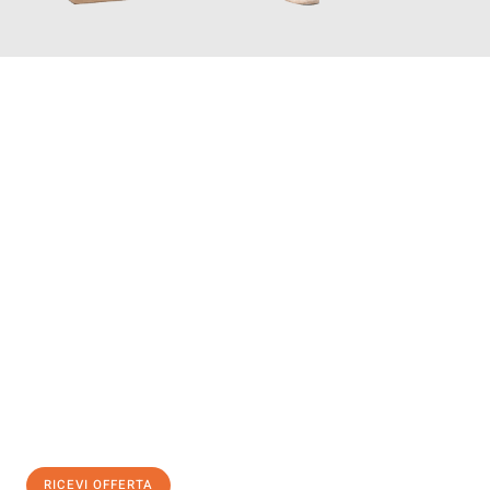
INFORMATI ORA
Scopri con Traslochi Bolzano quanto può essere
facile e senza
stress il tuo trasloco a Bolzano
. Il nostro team di esperti è
pronto ad assicurarti una transizione senza intoppi nella tua
nuova casa.
Ottieni subito
un'offerta non vincolante
e
risparmia € 100:
RICEVI OFFERTA
0299948957