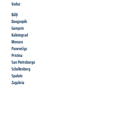
Vaduz
Bălți
Daugavpils
Gamprin
Kaliningrad
Monaco
Panevėžys
Pristina
San Pietroburgo
Schellenberg
Spalato
Zagabria