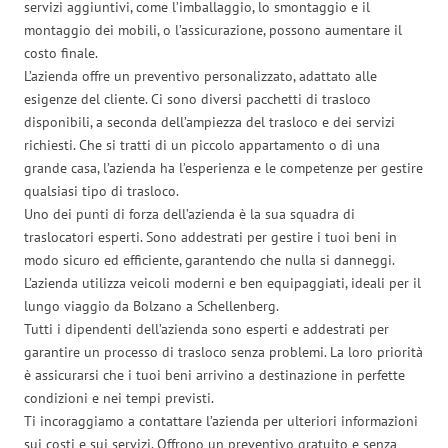
servizi aggiuntivi, come l’imballaggio, lo smontaggio e il
montaggio dei mobili, o l’assicurazione, possono aumentare il
costo finale.
L’azienda offre un preventivo personalizzato, adattato alle
esigenze del cliente. Ci sono diversi pacchetti di trasloco
disponibili, a seconda dell’ampiezza del trasloco e dei servizi
richiesti. Che si tratti di un piccolo appartamento o di una
grande casa, l’azienda ha l’esperienza e le competenze per gestire
qualsiasi tipo di trasloco.
Uno dei punti di forza dell’azienda è la sua squadra di
traslocatori esperti. Sono addestrati per gestire i tuoi beni in
modo sicuro ed efficiente, garantendo che nulla si danneggi.
L’azienda utilizza veicoli moderni e ben equipaggiati, ideali per il
lungo viaggio da Bolzano a Schellenberg.
Tutti i dipendenti dell’azienda sono esperti e addestrati per
garantire un processo di trasloco senza problemi. La loro priorità
è assicurarsi che i tuoi beni arrivino a destinazione in perfette
condizioni e nei tempi previsti.
Ti incoraggiamo a contattare l’azienda per ulteriori informazioni
sui costi e sui servizi. Offrono un preventivo gratuito e senza