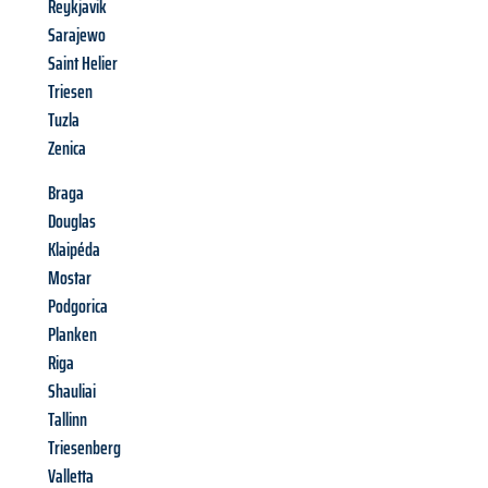
Reykjavik
Sarajewo
Saint Helier
Triesen
Tuzla
Zenica
Braga
Douglas
Klaipéda
Mostar
Podgorica
Planken
Riga
Shauliai
Tallinn
Triesenberg
Valletta