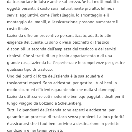
da trasportare influisce anche sul prezzo. Se hai molti mobili o
oggetti pesanti, il costo sarà naturalmente più alto. Infine, i
servizi aggiuntivi, come l’imballaggio, lo smontaggio e il
montaggio dei mobili, o l’assicurazione, possono aumentare il
costo finale.
L’azienda offre un preventivo personalizzato, adattato alle
esigenze del cliente. Ci sono diversi pacchetti di trasloco
disponibili, a seconda dell’ampiezza del trasloco e dei servizi
richiesti. Che si tratti di un piccolo appartamento o di una
grande casa, l’azienda ha l’esperienza e le competenze per gestire
qualsiasi tipo di trasloco.
Uno dei punti di forza dell’azienda è la sua squadra di
traslocatori esperti. Sono addestrati per gestire i tuoi beni in
modo sicuro ed efficiente, garantendo che nulla si danneggi.
L’azienda utilizza veicoli moderni e ben equipaggiati, ideali per il
lungo viaggio da Bolzano a Schellenberg.
Tutti i dipendenti dell’azienda sono esperti e addestrati per
garantire un processo di trasloco senza problemi. La loro priorità
è assicurarsi che i tuoi beni arrivino a destinazione in perfette
condizioni e nei tempi previsti.