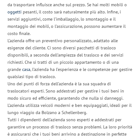
da trasportare influisce anche sul prezzo. Se hai molti mobili o
oggetti
pesanti, il costo sarà naturalmente più alto. Infine, i
servizi aggiuntivi, come l’imballaggio, lo smontaggio e il
montaggio dei mobili, o l’assicurazione, possono aumentare il
costo finale.
L’azienda offre un preventivo personalizzato, adattato alle
esigenze del cliente. Ci sono diversi pacchetti di trasloco
disponibili, a seconda dell’ampiezza del trasloco e dei servizi
richiesti. Che si tratti di un piccolo appartamento o di una
grande
casa
, l’azienda ha l’esperienza e le competenze per gestire
qualsiasi tipo di trasloco.
Uno dei punti di forza dell’azienda è la sua squadra di
traslocatori esperti. Sono addestrati per gestire i tuoi beni in
modo sicuro ed efficiente, garantendo che nulla si danneggi.
L’azienda utilizza veicoli moderni e ben equipaggiati, ideali per il
lungo viaggio da Bolzano a Schellenberg.
Tutti i dipendenti dell’azienda sono esperti e addestrati per
garantire un processo di trasloco senza problemi. La loro priorità
è assicurarsi che i tuoi beni arrivino a destinazione in perfette