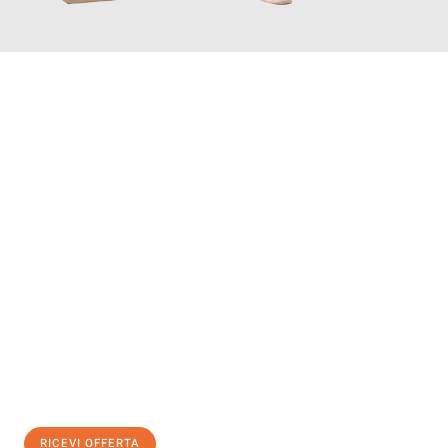
INFORMATI ORA
Scopri con Traslochi Bolzano quanto può essere
facile e senza
stress il tuo trasloco a Bolzano
. Il nostro team di esperti è
pronto ad assicurarti una transizione senza intoppi nella tua
nuova casa.
Ottieni subito
un'offerta non vincolante
e
risparmia € 100:
RICEVI OFFERTA
0299948957