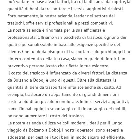
può variare in base a vari fattori, tra cui la distanza da coprire, la
quantità di beni da trasportare e i servizi aggiuntivi richiesti.
Fortunatamente, la nostra azienda, leader nel settore dei
traslochi, offre servizi professionali a prezzi competitivi.
La nostra azienda è rinomata per la sua efficienza e
professionalità. Offriamo vari pacchetti di trasloco, ognuno dei
quali è personalizzabile in base alle esigenze specifiche del
cliente. Che tu abbia bisogno di trasportare solo pochi oggetti o
l’intero contenuto della tua casa, siamo in grado di fornirti un
preventivo personalizzato che rifletta le tue esigenze.
Il costo del trasloco è influenzato da diversi fattori. La distanza
da Bolzano a Doboj è uno di questi. Oltre alla distanza, la
quantità di beni da trasportare influisce anche sul costo. Ad
esempio, traslocare un appartamento di grandi dimensioni
costerà più di un piccolo monolocale. Infine, i servizi aggiuntivi,
come l’imballaggio, lo smontaggio e il rimontaggio dei mobili,
possono aumentare il costo del trasloco.
La nostra azienda utilizza veicoli moderni, ideali per il lungo
viaggio da Bolzano a Doboj. I nostri operatori sono esperti e
addestrati per gestire i tuoi beni in modo sicuro ed efficiente,