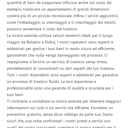
quantità di beni da trasportare influisce anche sul costo. Ad
esempio, traslocare un appartamento di grandi dimensioni
costerà più di un piccolo monolocale. Infine, i servizi aggiuntivi,
come l’imballaggio, lo smontaggio e il rimontaggio dei mobili,
possono aumentare il costo del trasloco.
La nostra azienda utilizza veicoli moderni, ideali per il lungo
viaggio da Bolzano a Doboj. I nostri operatori sono esperti e
addestrati per gestire i tuoi beni in modo sicuro ed efficiente,
garantendo che nulla venga danneggiato nel processo. Ci
impegniamo a fornire un servizio di trasloco senza stress,
permettendoti di concentrarti su altri aspetti del tuo trasloco.
Tutti i nostri dipendenti sono esperti e addestrati per garantire
un processo di trasloco fluido. La loro esperienza e
professionalità sono una garanzia di qualità e sicurezza per i
tuoi beni.
Ti invitiamo a contattare la nostra azienda per ottenere maggiori
informazioni sui costi e sui servizi che offriamo. Forniamo un
preventivo gratuito, senza alcun obbligo da parte tua. Siamo
sicuri che, una volta confrontati i nostri prezzi e servizi con
quelli dei nostri concorrenti, sceglierai la nostra azienda per il