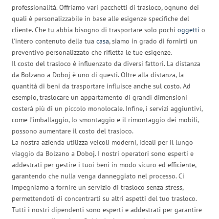
professionalità. Offriamo vari pacchetti di trasloco, ognuno dei
quali è personalizzabile in base alle esigenze specifiche del
cliente. Che tu abbia bisogno di trasportare solo pochi
oggetti
o
l’intero contenuto della tua
casa
, siamo in grado di fornirti un
preventivo personalizzato che rifletta le tue esigenze.
Il costo del trasloco è influenzato da diversi fattori. La distanza
da Bolzano a Doboj è uno di questi. Oltre alla distanza, la
quantità di beni da trasportare influisce anche sul costo. Ad
esempio, traslocare un appartamento di grandi dimensioni
costerà più di un piccolo monolocale. Infine, i servizi aggiuntivi,
come l’imballaggio, lo smontaggio e il rimontaggio dei mobili,
possono aumentare il costo del trasloco.
La nostra azienda utilizza veicoli moderni, ideali per il lungo
viaggio da Bolzano a Doboj. I nostri operatori sono esperti e
addestrati per gestire i tuoi beni in modo sicuro ed efficiente,
garantendo che nulla venga danneggiato nel processo. Ci
impegniamo a fornire un servizio di trasloco senza stress,
permettendoti di concentrarti su altri aspetti del tuo trasloco.
Tutti i nostri dipendenti sono esperti e addestrati per garantire