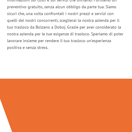
preventivo gratuito, senza alcun obbligo da parte tua. Siamo
sicuri che, una volta confrontati i nostri prezzi e servizi con
quelli dei nostri concorrenti, sceglierai la nostra azienda per il
tuo trasloco da Bolzano a Doboj. Grazie per aver considerato la
nostra azienda per le tue esigenze di trasloco. Speriamo di poter
lavorare insieme per rendere il tuo trasloco un’esperienza
positiva e senza stress.
Traslochi Bolzano in numeri: