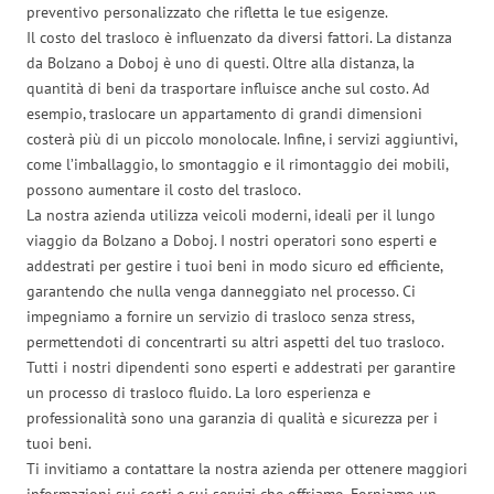
preventivo personalizzato che rifletta le tue esigenze.
Il costo del trasloco è influenzato da diversi fattori. La distanza
da Bolzano a Doboj è uno di questi. Oltre alla distanza, la
quantità di beni da trasportare influisce anche sul costo. Ad
esempio, traslocare un appartamento di grandi dimensioni
costerà più di un piccolo monolocale. Infine, i servizi aggiuntivi,
come l’imballaggio, lo smontaggio e il rimontaggio dei mobili,
possono aumentare il costo del trasloco.
La nostra azienda utilizza veicoli moderni, ideali per il lungo
viaggio da Bolzano a Doboj. I nostri operatori sono esperti e
addestrati per gestire i tuoi beni in modo sicuro ed efficiente,
garantendo che nulla venga danneggiato nel processo. Ci
impegniamo a fornire un servizio di trasloco senza stress,
permettendoti di concentrarti su altri aspetti del tuo trasloco.
Tutti i nostri dipendenti sono esperti e addestrati per garantire
un processo di trasloco fluido. La loro esperienza e
professionalità sono una garanzia di qualità e sicurezza per i
tuoi beni.
Ti invitiamo a contattare la nostra azienda per ottenere maggiori
informazioni sui costi e sui servizi che offriamo. Forniamo un