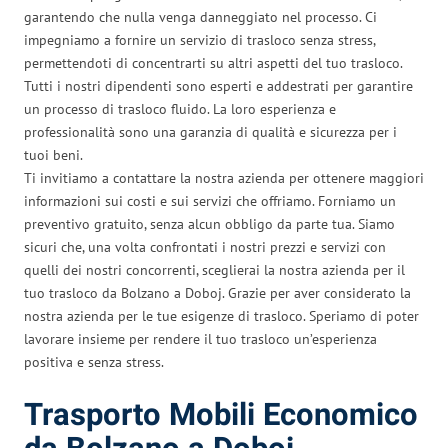
garantendo che nulla venga danneggiato nel processo. Ci
impegniamo a fornire un servizio di trasloco senza stress,
permettendoti di concentrarti su altri aspetti del tuo trasloco.
Tutti i nostri dipendenti sono esperti e addestrati per garantire
un processo di trasloco fluido. La loro esperienza e
professionalità sono una garanzia di qualità e sicurezza per i
tuoi beni.
Ti invitiamo a contattare la nostra azienda per ottenere maggiori
informazioni sui costi e sui servizi che offriamo. Forniamo un
preventivo gratuito, senza alcun obbligo da parte tua. Siamo
sicuri che, una volta confrontati i nostri prezzi e servizi con
quelli dei nostri concorrenti, sceglierai la nostra azienda per il
tuo trasloco da Bolzano a Doboj. Grazie per aver considerato la
nostra azienda per le tue esigenze di trasloco. Speriamo di poter
lavorare insieme per rendere il tuo trasloco un’esperienza
positiva e senza stress.
Trasporto Mobili Economico