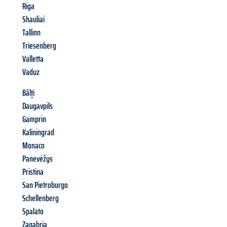
Riga
Shauliai
Tallinn
Triesenberg
Valletta
Vaduz
Bălți
Daugavpils
Gamprin
Kaliningrad
Monaco
Panevėžys
Pristina
San Pietroburgo
Schellenberg
Spalato
Zagabria