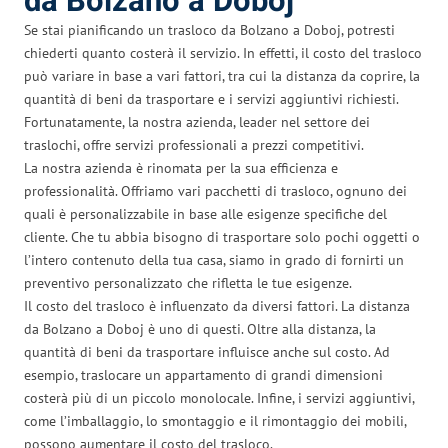
da Bolzano a Doboj
Se stai pianificando un trasloco da Bolzano a Doboj, potresti
chiederti quanto costerà il servizio. In effetti, il costo del trasloco
può variare in base a vari fattori, tra cui la distanza da coprire, la
quantità di beni da trasportare e i servizi aggiuntivi richiesti.
Fortunatamente, la nostra azienda, leader nel settore dei
traslochi, offre servizi professionali a prezzi competitivi.
La nostra azienda è rinomata per la sua efficienza e
professionalità. Offriamo vari pacchetti di trasloco, ognuno dei
quali è personalizzabile in base alle esigenze specifiche del
cliente. Che tu abbia bisogno di trasportare solo pochi oggetti o
l’intero contenuto della tua casa, siamo in grado di fornirti un
preventivo personalizzato che rifletta le tue esigenze.
Il costo del trasloco è influenzato da diversi fattori. La distanza
da Bolzano a Doboj è uno di questi. Oltre alla distanza, la
quantità di beni da trasportare influisce anche sul costo. Ad
esempio, traslocare un appartamento di grandi dimensioni
costerà più di un piccolo monolocale. Infine, i servizi aggiuntivi,
come l’imballaggio, lo smontaggio e il rimontaggio dei mobili,
possono aumentare il costo del trasloco.