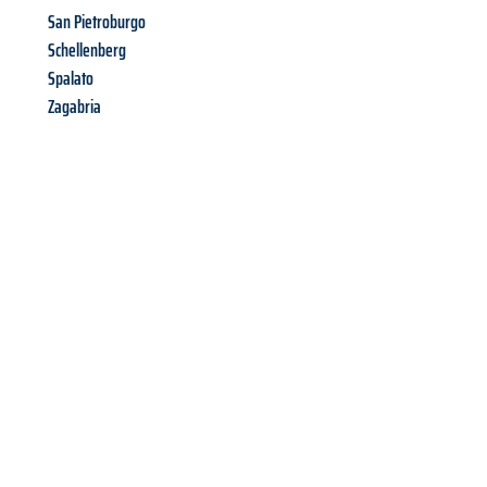
San Pietroburgo
Schellenberg
Spalato
Zagabria
Richiedi ora la tua
offerta
al
miglior
prezzo !
Inviateci adesso la vostra richiesta non vincolante e
assicuratevi la vostra
offerta di trasloco per le vostre esigenze
a Bolzano
al miglior prezzo! Approfitta dell’occasione per
un
trasloco senza stress
e con il massimo comfort: