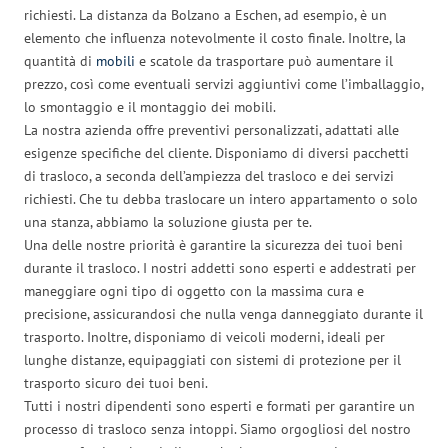
richiesti. La distanza da Bolzano a Eschen, ad esempio, è un
elemento che influenza notevolmente il costo finale. Inoltre, la
quantità di
mobili
e scatole da trasportare può aumentare il
prezzo, così come eventuali servizi aggiuntivi come l’imballaggio,
lo smontaggio e il montaggio dei mobili.
La nostra azienda offre preventivi personalizzati, adattati alle
esigenze specifiche del cliente. Disponiamo di diversi pacchetti
di trasloco, a seconda dell’ampiezza del trasloco e dei servizi
richiesti. Che tu debba traslocare un intero appartamento o solo
una stanza, abbiamo la soluzione giusta per te.
Una delle nostre priorità è garantire la sicurezza dei tuoi beni
durante il trasloco. I nostri addetti sono esperti e addestrati per
maneggiare ogni tipo di oggetto con la massima cura e
precisione, assicurandosi che nulla venga danneggiato durante il
trasporto. Inoltre, disponiamo di veicoli moderni, ideali per
lunghe distanze, equipaggiati con sistemi di protezione per il
trasporto sicuro dei tuoi beni.
Tutti i nostri dipendenti sono esperti e formati per garantire un
processo di trasloco senza intoppi. Siamo orgogliosi del nostro