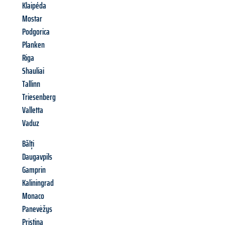
Klaipéda
Mostar
Podgorica
Planken
Riga
Shauliai
Tallinn
Triesenberg
Valletta
Vaduz
Bălți
Daugavpils
Gamprin
Kaliningrad
Monaco
Panevėžys
Pristina