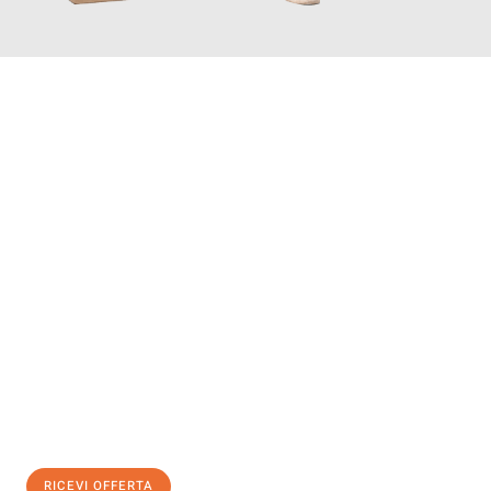
INFORMATI ORA
Scopri con Traslochi Bolzano quanto può essere
facile e senza
stress il tuo trasloco a Bolzano
. Il nostro team di esperti è
pronto ad assicurarti una transizione senza intoppi nella tua
nuova casa.
Ottieni subito
un'offerta non vincolante
e
risparmia € 100:
RICEVI OFFERTA
0299948957