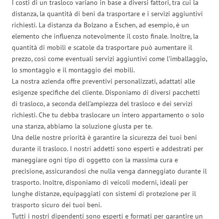
I costi di un trasloco variano in base a diversi fattori, tra cui la
distanza, la quantità di beni da trasportare e i servizi aggiuntivi
richiesti. La distanza da Bolzano a Eschen, ad esempio, è un
elemento che influenza notevolmente il costo finale. Inoltre, la
quantità di mobili e scatole da trasportare può aumentare il
prezzo, così come eventuali servizi aggiuntivi come l’imballaggio,
lo smontaggio e il montaggio dei mobili.
La nostra azienda offre preventivi personalizzati, adattati alle
esigenze specifiche del cliente. Disponiamo di diversi pacchetti
di trasloco, a seconda dell’ampiezza del trasloco e dei servizi
richiesti. Che tu debba traslocare un intero appartamento o solo
una stanza, abbiamo la soluzione giusta per te.
Una delle nostre priorità è garantire la sicurezza dei tuoi beni
durante il trasloco. I nostri addetti sono esperti e addestrati per
maneggiare ogni tipo di oggetto con la massima cura e
precisione, assicurandosi che nulla venga danneggiato durante il
trasporto. Inoltre, disponiamo di veicoli moderni, ideali per
lunghe distanze, equipaggiati con sistemi di protezione per il
trasporto sicuro dei tuoi beni.
Tutti i nostri dipendenti sono esperti e formati per garantire un