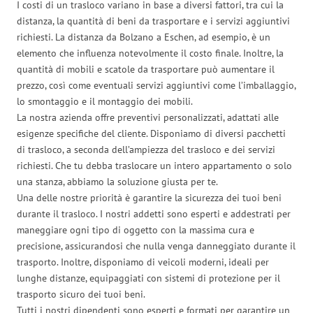
I costi di un trasloco variano in base a diversi fattori, tra cui la
distanza, la quantità di beni da trasportare e i servizi aggiuntivi
richiesti. La distanza da Bolzano a Eschen, ad esempio, è un
elemento che influenza notevolmente il costo finale. Inoltre, la
quantità di mobili e scatole da trasportare può aumentare il
prezzo, così come eventuali servizi aggiuntivi come l’imballaggio,
lo smontaggio e il montaggio dei mobili.
La nostra azienda offre preventivi personalizzati, adattati alle
esigenze specifiche del cliente. Disponiamo di diversi pacchetti
di trasloco, a seconda dell’ampiezza del trasloco e dei servizi
richiesti. Che tu debba traslocare un intero appartamento o solo
una stanza, abbiamo la soluzione giusta per te.
Una delle nostre priorità è garantire la sicurezza dei tuoi beni
durante il trasloco. I nostri addetti sono esperti e addestrati per
maneggiare ogni tipo di oggetto con la massima cura e
precisione, assicurandosi che nulla venga danneggiato durante il
trasporto. Inoltre, disponiamo di veicoli moderni, ideali per
lunghe distanze, equipaggiati con sistemi di protezione per il
trasporto sicuro dei tuoi beni.
Tutti i nostri dipendenti sono esperti e formati per garantire un