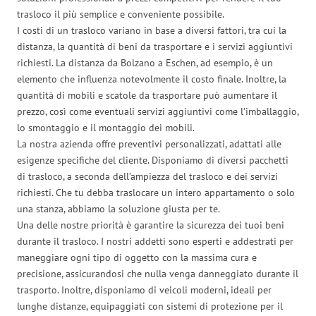
trasloco il più semplice e conveniente possibile.
I costi di un trasloco variano in base a diversi fattori, tra cui la
distanza, la quantità di beni da trasportare e i servizi aggiuntivi
richiesti. La distanza da Bolzano a Eschen, ad esempio, è un
elemento che influenza notevolmente il costo finale. Inoltre, la
quantità di mobili e scatole da trasportare può aumentare il
prezzo, così come eventuali servizi aggiuntivi come l’imballaggio,
lo smontaggio e il montaggio dei mobili.
La nostra azienda offre preventivi personalizzati, adattati alle
esigenze specifiche del cliente. Disponiamo di diversi pacchetti
di trasloco, a seconda dell’ampiezza del trasloco e dei servizi
richiesti. Che tu debba traslocare un intero appartamento o solo
una stanza, abbiamo la soluzione giusta per te.
Una delle nostre priorità è garantire la sicurezza dei tuoi beni
durante il trasloco. I nostri addetti sono esperti e addestrati per
maneggiare ogni tipo di oggetto con la massima cura e
precisione, assicurandosi che nulla venga danneggiato durante il
trasporto. Inoltre, disponiamo di veicoli moderni, ideali per
lunghe distanze, equipaggiati con sistemi di protezione per il