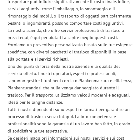
trasportare può influire significativamente il costo finale. Infine,
servizi aggiuntivi come l’imballaggio, lo smontaggio e il
rimontaggio dei mobili, o il trasporto di oggetti particolarmente
pesanti o ingombranti, possono comportare costi aggiuntivi.
La nostra azienda, che offre servizi professionali di trasloco a
prezzi equi, è qui per aiutarti a capire meglio questi costi.
Forniamo un preventivo personalizzato basato sulle tue esigenze
specifiche, con diversi pacchetti di trasloco disponibili in base
alla portata e ai servizi richiesti.
Uno dei punti di forza della nostra azienda è la qualità del
servizio offerto. I nostri operatori, esperti e professionali,
sapranno gestire i tuoi beni con la mPlankenma cura e efficienza,
Plankencurandosi che nulla venga danneggiato durante il
trasloco. Per il trasporto, utilizziamo veicoli moderni e adeguati,
ideali per le lunghe distanze.
Tutti i nostri dipendenti sono esperti e formati per garantire un
processo di trasloco senza intoppi. La loro competenza e
professionalità sono la garanzia di un lavoro ben fatto, in grado
di soddisfare le tue aspettative.
Se desideri maggiori informazioni sui nostri servizi e sui costi