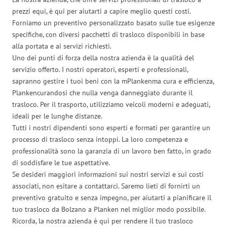
prezzi equi, è qui per aiutarti a capire meglio questi costi.
Forniamo un preventivo personalizzato basato sulle tue esigenze
specifiche, con diversi pacchetti di trasloco disponibili in base
alla portata e ai servizi richiesti.
Uno dei punti di forza della nostra azienda è la qualità del
servizio offerto. I nostri operatori, esperti e professionali,
sapranno gestire i tuoi beni con la mPlankenma cura e efficienza,
Plankencurandosi che nulla venga danneggiato durante il
trasloco. Per il trasporto, utilizziamo veicoli moderni e adeguati,
ideali per le lunghe distanze.
Tutti i nostri dipendenti sono esperti e formati per garantire un
processo di trasloco senza intoppi. La loro competenza e
professionalità sono la garanzia di un lavoro ben fatto, in grado
di soddisfare le tue aspettative.
Se desideri maggiori informazioni sui nostri servizi e sui costi
associati, non esitare a contattarci. Saremo lieti di fornirti un
preventivo gratuito e senza impegno, per aiutarti a pianificare il
tuo trasloco da Bolzano a Planken nel miglior modo possibile.
Ricorda, la nostra azienda è qui per rendere il tuo trasloco