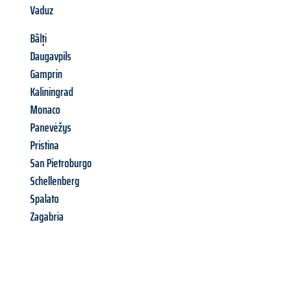
Vaduz
Bălți
Daugavpils
Gamprin
Kaliningrad
Monaco
Panevėžys
Pristina
San Pietroburgo
Schellenberg
Spalato
Zagabria