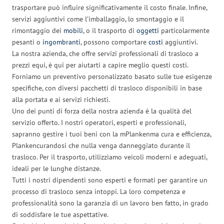
trasportare può influire significativamente il costo finale. Infine,
servizi aggiuntivi come l’imballaggio, lo smontaggio e il
rimontaggio dei
mobili
, o il trasporto di
oggetti
particolarmente
pesanti o
ingombranti
, possono comportare
costi
aggiuntivi.
La nostra azienda, che offre servizi professionali di trasloco a
prezzi equi, è qui per aiutarti a capire meglio questi costi.
Forniamo un preventivo personalizzato basato sulle tue esigenze
specifiche, con diversi pacchetti di trasloco disponibili in base
alla portata e ai servizi richiesti.
Uno dei punti di forza della nostra azienda è la qualità del
servizio offerto. I nostri operatori, esperti e professionali,
sapranno gestire i tuoi beni con la mPlankenma cura e efficienza,
Plankencurandosi che nulla venga danneggiato durante il
trasloco. Per il trasporto, utilizziamo veicoli moderni e adeguati,
ideali per le lunghe distanze.
Tutti i nostri dipendenti sono esperti e formati per garantire un
processo di trasloco senza intoppi. La loro competenza e
professionalità sono la garanzia di un lavoro ben fatto, in grado
di soddisfare le tue aspettative.