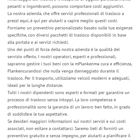
pesanti o ingombranti, possono comportare costi aggiuntivi.
La nostra azienda, che offre servizi professionali di trasloco a
prezzi equi, è qui per aiutarti a capire meglio questi costi.
Forniamo un preventivo personalizzato basato sulle tue esigenze
specifiche, con diversi pacchetti di trasloco disponibili in base
alla portata e ai servizi richiesti.
Uno dei punti di forza della nostra azienda è la qualità del
servizio offerto. I nostri operatori, esperti e professionali,
sapranno gestire i tuoi beni con la mPlankenma cura e efficienza,
Plankencurandosi che nulla venga danneggiato durante il
trasloco. Per il trasporto, utilizziamo veicoli moderni e adeguati,
ideali per le lunghe distanze.
Tutti i nostri dipendenti sono esperti e formati per garantire un
processo di trasloco senza intoppi. La loro competenza e
professionalità sono la garanzia di un lavoro ben fatto, in grado
di soddisfare le tue aspettative.
Se desideri maggiori informazioni sui nostri servizi e sui costi
associati, non esitare a contattarci. Saremo lieti di fornirti un
preventivo gratuito e senza impegno, per aiutarti a pianificare il