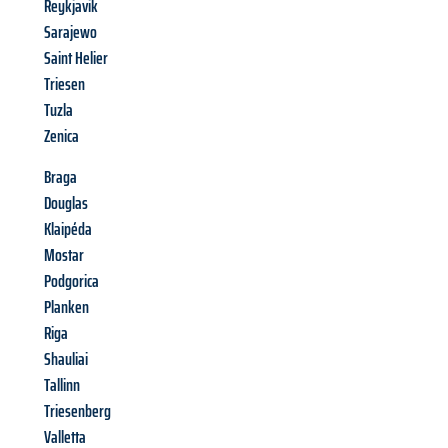
Reykjavik
Sarajewo
Saint Helier
Triesen
Tuzla
Zenica
Braga
Douglas
Klaipéda
Mostar
Podgorica
Planken
Riga
Shauliai
Tallinn
Triesenberg
Valletta