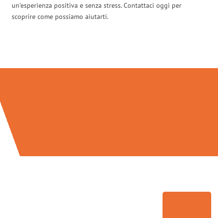
un’esperienza positiva e senza stress. Contattaci oggi per
scoprire come possiamo aiutarti.
Traslochi Bolzano in numeri: