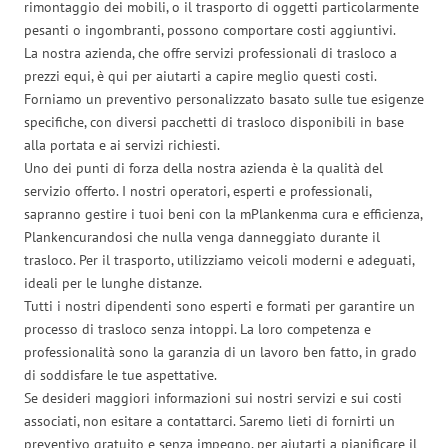
rimontaggio dei mobili, o il trasporto di oggetti particolarmente
pesanti o ingombranti, possono comportare costi aggiuntivi.
La nostra azienda, che offre servizi professionali di trasloco a
prezzi equi, è qui per aiutarti a capire meglio questi costi.
Forniamo un preventivo personalizzato basato sulle tue esigenze
specifiche, con diversi pacchetti di trasloco disponibili in base
alla portata e ai servizi richiesti.
Uno dei punti di forza della nostra azienda è la qualità del
servizio offerto. I nostri operatori, esperti e professionali,
sapranno gestire i tuoi beni con la mPlankenma cura e efficienza,
Plankencurandosi che nulla venga danneggiato durante il
trasloco. Per il trasporto, utilizziamo veicoli moderni e adeguati,
ideali per le lunghe distanze.
Tutti i nostri dipendenti sono esperti e formati per garantire un
processo di trasloco senza intoppi. La loro competenza e
professionalità sono la garanzia di un lavoro ben fatto, in grado
di soddisfare le tue aspettative.
Se desideri maggiori informazioni sui nostri servizi e sui costi
associati, non esitare a contattarci. Saremo lieti di fornirti un
preventivo gratuito e senza impegno, per aiutarti a pianificare il