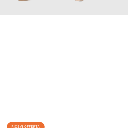
INFORMATI ORA
Scopri con Traslochi Bolzano quanto può essere
facile e senza
stress il tuo trasloco a Bolzano
. Il nostro team di esperti è
pronto ad assicurarti una transizione senza intoppi nella tua
nuova casa.
Ottieni subito
un'offerta non vincolante
e
risparmia € 100:
RICEVI OFFERTA
0299948957