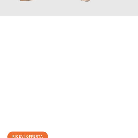
INFORMATI ORA
Scopri con Traslochi Bolzano quanto può essere
facile e senza
stress il tuo trasloco a Bolzano
. Il nostro team di esperti è
pronto ad assicurarti una transizione senza intoppi nella tua
nuova casa.
Ottieni subito
un'offerta non vincolante
e
risparmia € 100:
RICEVI OFFERTA
0299948957