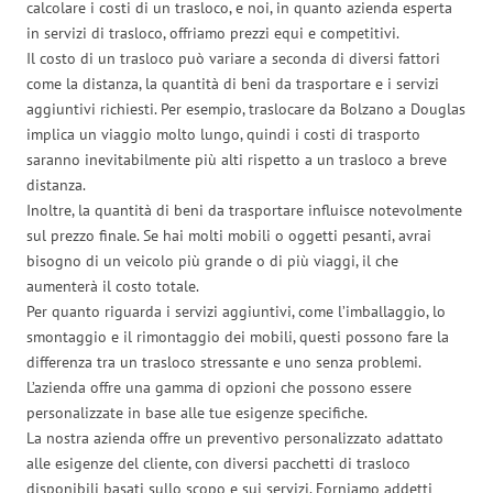
calcolare i costi di un trasloco, e noi, in quanto azienda esperta
in servizi di trasloco, offriamo prezzi equi e competitivi.
Il costo di un trasloco può variare a seconda di diversi fattori
come la distanza, la quantità di beni da trasportare e i servizi
aggiuntivi richiesti. Per esempio, traslocare da Bolzano a Douglas
implica un viaggio molto lungo, quindi i costi di trasporto
saranno inevitabilmente più alti rispetto a un trasloco a breve
distanza.
Inoltre, la quantità di beni da trasportare influisce notevolmente
sul prezzo finale. Se hai molti mobili o oggetti pesanti, avrai
bisogno di un veicolo più grande o di più viaggi, il che
aumenterà il costo totale.
Per quanto riguarda i servizi aggiuntivi, come l’imballaggio, lo
smontaggio e il rimontaggio dei mobili, questi possono fare la
differenza tra un trasloco stressante e uno senza problemi.
L’azienda offre una gamma di opzioni che possono essere
personalizzate in base alle tue esigenze specifiche.
La nostra azienda offre un preventivo personalizzato adattato
alle esigenze del cliente, con diversi pacchetti di trasloco
disponibili basati sullo scopo e sui servizi. Forniamo addetti