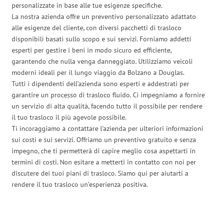
personalizzate in base alle tue esigenze specifiche.
La nostra azienda offre un preventivo personalizzato adattato
alle esigenze del cliente, con diversi pacchetti di trasloco
disponibili basati sullo scopo e sui servizi. Forniamo addetti
esperti per gestire i beni in modo sicuro ed efficiente,
garantendo che nulla venga danneggiato. Utilizziamo veicoli
moderni ideali per il lungo viaggio da Bolzano a Douglas.
Tutti i dipendenti dell’azienda sono esperti e addestrati per
garantire un processo di trasloco fluido. Ci impegniamo a fornire
un servizio di alta qualità, facendo tutto il possibile per rendere
il tuo trasloco il più agevole possibile.
Ti incoraggiamo a contattare l’azienda per ulteriori informazioni
sui costi e sui servizi. Offriamo un preventivo gratuito e senza
impegno, che ti permetterà di capire meglio cosa aspettarti in
termini di costi. Non esitare a metterti in contatto con noi per
discutere dei tuoi piani di trasloco. Siamo qui per aiutarti a
rendere il tuo trasloco un’esperienza positiva.
Traslochi Bolzano in numeri: