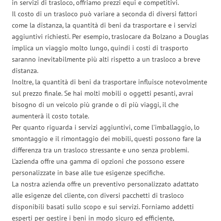
in servizi di trasloco, offriamo prezzi equi e competitivi.
Il costo di un trasloco può variare a seconda di diversi fattori
come la distanza, la quantità di beni da trasportare e i servizi
aggiuntivi richiesti. Per esempio, traslocare da Bolzano a Douglas
implica un viaggio molto lungo, quindi i costi di trasporto
saranno inevitabilmente più alti rispetto a un trasloco a breve
distanza.
Inoltre, la quantità di beni da trasportare influisce notevolmente
sul prezzo finale. Se hai molti mobili o oggetti pesanti, avrai
bisogno di un veicolo più grande o di più viaggi, il che
aumenterà il costo totale.
Per quanto riguarda i servizi aggiuntivi, come l’imballaggio, lo
smontaggio e il rimontaggio dei mobili, questi possono fare la
differenza tra un trasloco stressante e uno senza problemi.
L’azienda offre una gamma di opzioni che possono essere
personalizzate in base alle tue esigenze specifiche.
La nostra azienda offre un preventivo personalizzato adattato
alle esigenze del cliente, con diversi pacchetti di trasloco
disponibili basati sullo scopo e sui servizi. Forniamo addetti
esperti per gestire i beni in modo sicuro ed efficiente,