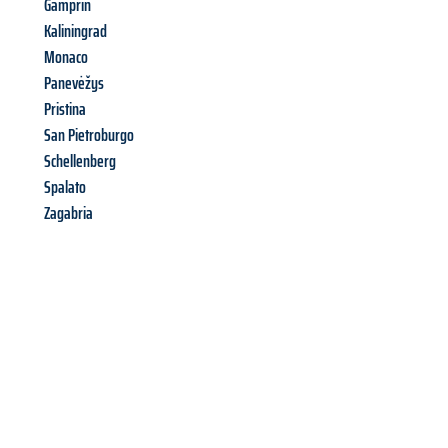
Gamprin
Kaliningrad
Monaco
Panevėžys
Pristina
San Pietroburgo
Schellenberg
Spalato
Zagabria
Richiedi ora la tua
offerta
al
miglior
prezzo !