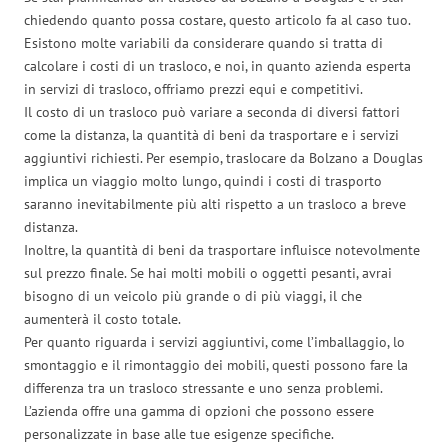
chiedendo quanto possa costare, questo articolo fa al caso tuo.
Esistono molte variabili da considerare quando si tratta di
calcolare i costi di un trasloco, e noi, in quanto azienda esperta
in servizi di trasloco, offriamo prezzi equi e competitivi.
Il costo di un trasloco può variare a seconda di diversi fattori
come la distanza, la quantità di beni da trasportare e i servizi
aggiuntivi richiesti. Per esempio, traslocare da Bolzano a Douglas
implica un viaggio molto lungo, quindi i costi di trasporto
saranno inevitabilmente più alti rispetto a un trasloco a breve
distanza.
Inoltre, la quantità di beni da trasportare influisce notevolmente
sul prezzo finale. Se hai molti mobili o oggetti pesanti, avrai
bisogno di un veicolo più grande o di più viaggi, il che
aumenterà il costo totale.
Per quanto riguarda i servizi aggiuntivi, come l’imballaggio, lo
smontaggio e il rimontaggio dei mobili, questi possono fare la
differenza tra un trasloco stressante e uno senza problemi.
L’azienda offre una gamma di opzioni che possono essere
personalizzate in base alle tue esigenze specifiche.