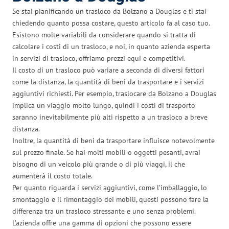
Se stai pianificando un trasloco da Bolzano a Douglas e ti stai
chiedendo quanto possa costare, questo articolo fa al caso tuo.
Esistono molte variabili da considerare quando si tratta di
calcolare i costi di un trasloco, e noi, in quanto azienda esperta
in servizi di trasloco, offriamo prezzi equi e competitivi.
Il costo di un trasloco può variare a seconda di diversi fattori
come la distanza, la quantità di beni da trasportare e i servizi
aggiuntivi richiesti. Per esempio, traslocare da Bolzano a Douglas
implica un viaggio molto lungo, quindi i costi di trasporto
saranno inevitabilmente più alti rispetto a un trasloco a breve
distanza.
Inoltre, la quantità di beni da trasportare influisce notevolmente
sul prezzo finale. Se hai molti mobili o oggetti pesanti, avrai
bisogno di un veicolo più grande o di più viaggi, il che
aumenterà il costo totale.
Per quanto riguarda i servizi aggiuntivi, come l’imballaggio, lo
smontaggio e il rimontaggio dei mobili, questi possono fare la
differenza tra un trasloco stressante e uno senza problemi.
L’azienda offre una gamma di opzioni che possono essere