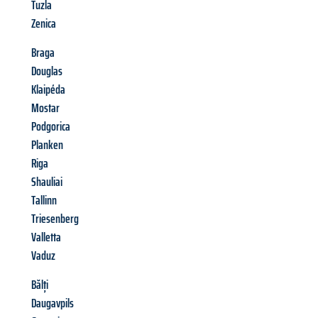
Tuzla
Zenica
Braga
Douglas
Klaipéda
Mostar
Podgorica
Planken
Riga
Shauliai
Tallinn
Triesenberg
Valletta
Vaduz
Bălți
Daugavpils