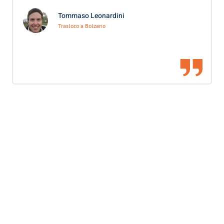
Tommaso Leonardini
Trasloco a Bolzano