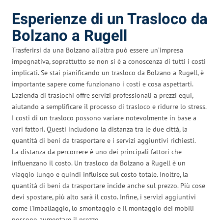
Esperienze di un Trasloco da
Bolzano a Rugell
Trasferirsi da una Bolzano all’altra può essere un’impresa
impegnativa, soprattutto se non si è a conoscenza di tutti i costi
implicati. Se stai pianificando un trasloco da Bolzano a Rugell, è
importante sapere come funzionano i costi e cosa aspettarti.
L’azienda di traslochi offre servizi professionali a prezzi equi,
aiutando a semplificare il processo di trasloco e ridurre lo stress.
I costi di un trasloco possono variare notevolmente in base a
vari fattori. Questi includono la distanza tra le due città, la
quantità di beni da trasportare e i servizi aggiuntivi richiesti.
La distanza da percorrere è uno dei principali fattori che
influenzano il costo. Un trasloco da Bolzano a Rugell è un
viaggio lungo e quindi influisce sul costo totale. Inoltre, la
quantità di beni da trasportare incide anche sul prezzo. Più cose
devi spostare, più alto sarà il costo. Infine, i servizi aggiuntivi
come l’imballaggio, lo smontaggio e il montaggio dei mobili
possono aumentare il prezzo.