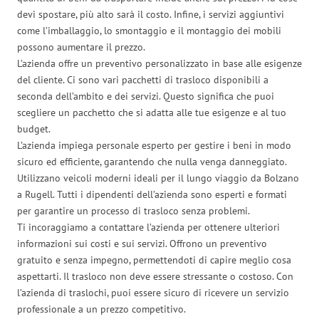
devi spostare, più alto sarà il costo. Infine, i servizi aggiuntivi
come l’imballaggio, lo smontaggio e il montaggio dei mobili
possono aumentare il prezzo.
L’azienda offre un preventivo personalizzato in base alle esigenze
del cliente. Ci sono vari pacchetti di trasloco disponibili a
seconda dell’ambito e dei servizi. Questo significa che puoi
scegliere un pacchetto che si adatta alle tue esigenze e al tuo
budget.
L’azienda impiega personale esperto per gestire i beni in modo
sicuro ed efficiente, garantendo che nulla venga danneggiato.
Utilizzano veicoli moderni ideali per il lungo viaggio da Bolzano
a Rugell. Tutti i dipendenti dell’azienda sono esperti e formati
per garantire un processo di trasloco senza problemi.
Ti incoraggiamo a contattare l’azienda per ottenere ulteriori
informazioni sui costi e sui servizi. Offrono un preventivo
gratuito e senza impegno, permettendoti di capire meglio cosa
aspettarti. Il trasloco non deve essere stressante o costoso. Con
l’azienda di traslochi, puoi essere sicuro di ricevere un servizio
professionale a un prezzo competitivo.