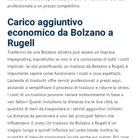
professionale a un prezzo competitivo.
Carico aggiuntivo
economico da Bolzano a
Rugell
Trasferirsi da una Bolzano all’altra può essere un’impresa
impegnativa, soprattutto se non si è a conoscenza di tutti i costi
implicati. Se stai pianificando un trasloco da Bolzano a Rugell, è
importante sapere come funzionano i costi e cosa aspettarti.
L’azienda di traslochi offre servizi professionali a prezzi equi,
aiutando a semplificare il processo di trasloco e ridurre lo stress.
I costi di un trasloco possono variare notevolmente in base a
vari fattori. Questi includono la distanza tra le due città, la
quantità di beni da trasportare e i servizi aggiuntivi richiesti.
La distanza da percorrere è uno dei principali fattori che
influenzano il costo. Un trasloco da Bolzano a Rugell è un
viaggio lungo e quindi influisce sul costo totale. Inoltre, la
quantità di beni da trasportare incide anche sul prezzo. Più cose