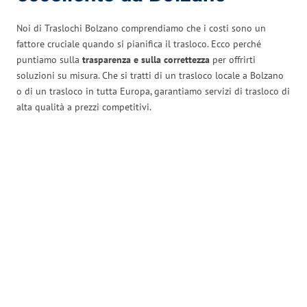
Noi di Traslochi Bolzano comprendiamo che i costi sono un
fattore cruciale quando si pianifica il trasloco. Ecco perché
puntiamo sulla
trasparenza e sulla correttezza
per offrirti
soluzioni su misura. Che si tratti di un trasloco locale a Bolzano
o di un trasloco in tutta Europa, garantiamo servizi di trasloco di
alta qualità a prezzi competitivi.