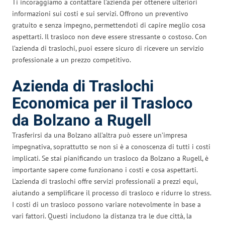
Ti incoraggiamo a contattare l’azienda per ottenere ulteriori
informazioni sui costi e sui servizi. Offrono un preventivo
gratuito e senza impegno, permettendoti di capire meglio cosa
aspettarti. Il trasloco non deve essere stressante o costoso. Con
l’azienda di traslochi, puoi essere sicuro di ricevere un servizio
professionale a un prezzo competitivo.
Azienda di Traslochi
Economica per il Trasloco
da Bolzano a Rugell
Trasferirsi da una Bolzano all’altra può essere un’impresa
impegnativa, soprattutto se non si è a conoscenza di tutti i costi
implicati. Se stai pianificando un trasloco da Bolzano a Rugell, è
importante sapere come funzionano i costi e cosa aspettarti.
L’azienda di traslochi offre servizi professionali a prezzi equi,
aiutando a semplificare il processo di trasloco e ridurre lo stress.
I costi di un trasloco possono variare notevolmente in base a
vari fattori. Questi includono la distanza tra le due città, la