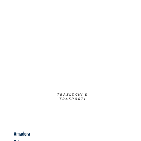
TRASLOCHI E
TRASPORTI​
Amadora