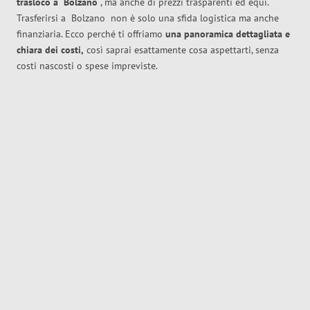
trasloco
a
Bolzano
, ma anche di prezzi trasparenti ed equi.
Trasferirsi a
Bolzano
non è solo una sfida logistica ma anche
finanziaria. Ecco perché ti offriamo
una panoramica dettagliata e
chiara dei costi,
così saprai esattamente cosa aspettarti, senza
costi nascosti o spese impreviste.