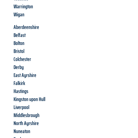
Warrington
Wigan
Aberdeenshire
Belfast
Bolton
Bristol
Colchester
Derby
East Ayrshire
Falkirk
Hastings
Kingston upon Hull
Liverpool
Middlesbrough
North Ayrshire
Nuneaton