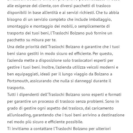
alle esigenze del cliente, con diversi pacchetti di trasloco
disponibili in base all’entità e ai servizi richiesti. Che tu abbia
bisogno di un servizio completo che include imballaggio,
smontaggio e montaggio dei mobili, o semplicemente di
trasporto dei tuoi beni, l’Traslochi Bolzano può fornire un
pacchetto su misura per te.
Una delle priorità dell’Traslochi Bolzano è garantire che i tuoi
beni siano gestiti in modo sicuro ed efficiente. Per questo,
l’azienda mette a disposizione solo traslocatori esperti per
gestire i tuoi beni. Inoltre, l’azienda utilizza veicoli moderni e
ben equipaggiati, ideali per il lungo viaggio da Bolzano a
Portsmouth, assicurando che nulla si danneggi durante il
trasporto.
Tutti i dipendenti dell’Traslochi Bolzano sono esperti e formati
per garantire un processo di trasloco senza problemi. Sono in
grado di gestire ogni aspetto del trasloco, dal caricamento
all’unloading, garantendo che i tuoi beni arrivino a destinazione
nel modo più sicuro e efficiente possibile.
Ti invitiamo a contattare l’Traslochi Bolzano per ulteriori