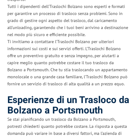
Tutti i dipendenti dell’Traslochi Bolzano sono esperti e formati
per garantire un processo di trasloco senza problemi. Sono in
grado di gestire ogni aspetto del trasloco, dal caricamento
all’unloading, garantendo che i tuoi beni arrivino a destinazione
nel modo più sicuro e efficiente possibile.
Ti invitiamo a contattare l’Traslochi Bolzano per ulteriori
informazioni sui costi e sui servizi offerti. L’Traslochi Bolzano
offre un preventivo gratuito e senza impegno, per aiutarti a
capire meglio quanto potrebbe costare il tuo trasloco da
Bolzano a Portsmouth. Che tu stia traslocando un appartamento
monolocale o una grande casa familiare, l’Traslochi Bolzano può
fornire un servizio di trasloco di alta qualità a un prezzo equo.
Esperienze di un Trasloco da
Bolzano a Portsmouth
Se stai pianificando un trasloco da Bolzano a Portsmouth,
potresti chiederti quanto potrebbe costare. La risposta a questa
domanda può variare in base a diversi fattori, ma l’azienda di