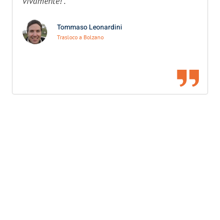
vivamente!”.
Tommaso Leonardini
Trasloco a Bolzano