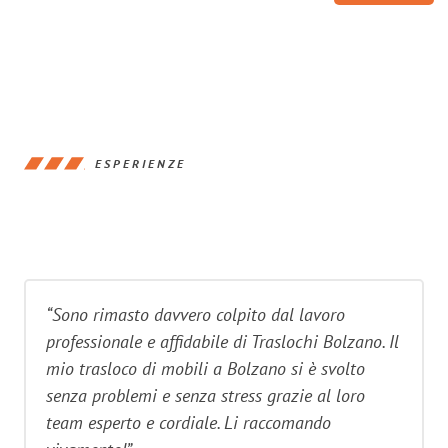
ESPERIENZE
“Sono rimasto davvero colpito dal lavoro
professionale e affidabile di Traslochi Bolzano. Il
mio trasloco di mobili a Bolzano si è svolto
senza problemi e senza stress grazie al loro
team esperto e cordiale. Li raccomando