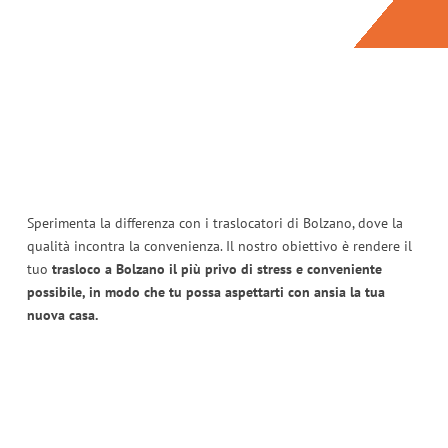
Sperimenta la differenza con i traslocatori di Bolzano, dove la
qualità incontra la convenienza. Il nostro obiettivo è rendere il
tuo
trasloco a Bolzano il più privo di stress e conveniente
possibile, in modo che tu possa aspettarti con ansia la tua
nuova casa.