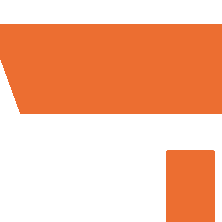
Traslochi Bolzano in numeri: