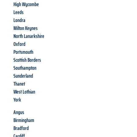
High Wycombe
Leeds
Londra
Milton Keynes
North Lanarkshire
Oxford
Portsmouth
Scottish Borders
Southampton
Sunderland
Thanet
West Lothian
York
Angus
Birmingham
Bradford
Cardiff