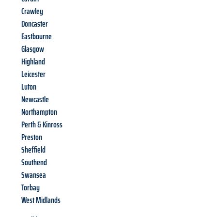
Crawley
Doncaster
Eastbourne
Glasgow
Highland
Leicester
Luton
Newcastle
Northampton
Perth & Kinross
Preston
Sheffield
Southend
Swansea
Torbay
West Midlands