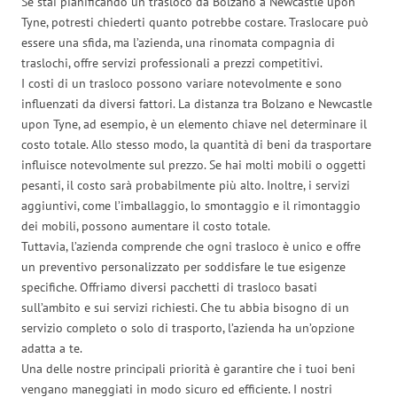
Se stai pianificando un trasloco da Bolzano a Newcastle upon
Tyne, potresti chiederti quanto potrebbe costare. Traslocare può
essere una sfida, ma l’azienda, una rinomata compagnia di
traslochi, offre servizi professionali a prezzi competitivi.
I costi di un trasloco possono variare notevolmente e sono
influenzati da diversi fattori. La distanza tra Bolzano e Newcastle
upon Tyne, ad esempio, è un elemento chiave nel determinare il
costo totale. Allo stesso modo, la quantità di beni da trasportare
influisce notevolmente sul prezzo. Se hai molti mobili o oggetti
pesanti, il costo sarà probabilmente più alto. Inoltre, i servizi
aggiuntivi, come l’imballaggio, lo smontaggio e il rimontaggio
dei mobili, possono aumentare il costo totale.
Tuttavia, l’azienda comprende che ogni trasloco è unico e offre
un preventivo personalizzato per soddisfare le tue esigenze
specifiche. Offriamo diversi pacchetti di trasloco basati
sull’ambito e sui servizi richiesti. Che tu abbia bisogno di un
servizio completo o solo di trasporto, l’azienda ha un’opzione
adatta a te.
Una delle nostre principali priorità è garantire che i tuoi beni
vengano maneggiati in modo sicuro ed efficiente. I nostri