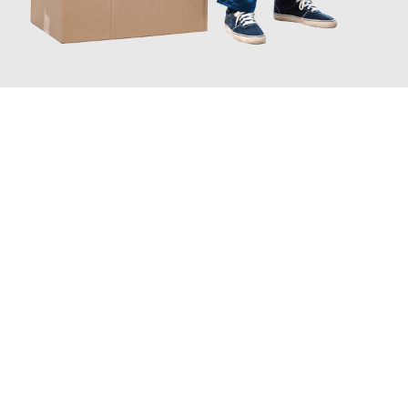
INFORMATI ORA
Scopri con Traslochi Bolzano quanto può essere
facile e senza
stress il tuo trasloco a Bolzano
. Il nostro team di esperti è
pronto ad assicurarti una transizione senza intoppi nella tua
nuova casa.
Ottieni subito
un'offerta non vincolante
e
risparmia € 100: