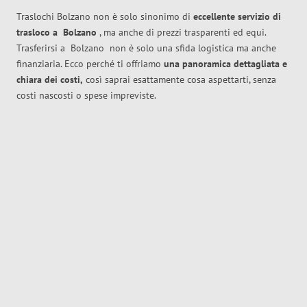
Traslochi Bolzano non è solo sinonimo di
eccellente
servizio di
trasloco
a
Bolzano
, ma anche di prezzi trasparenti ed equi.
Trasferirsi a
Bolzano
non è solo una sfida logistica ma anche
finanziaria. Ecco perché ti offriamo
una panoramica dettagliata e
chiara dei costi,
così saprai esattamente cosa aspettarti, senza
costi nascosti o spese impreviste.