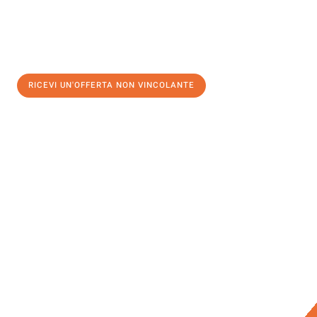
RICEVI UN'OFFERTA NON VINCOLANTE