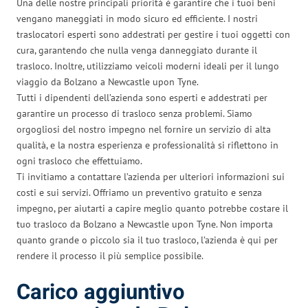
Una delle nostre principali priorità è garantire che i tuoi beni
vengano maneggiati in modo sicuro ed efficiente. I nostri
traslocatori esperti sono addestrati per gestire i tuoi oggetti con
cura, garantendo che nulla venga danneggiato durante il
trasloco. Inoltre, utilizziamo veicoli moderni ideali per il lungo
viaggio da Bolzano a Newcastle upon Tyne.
Tutti i dipendenti dell’azienda sono esperti e addestrati per
garantire un processo di trasloco senza problemi. Siamo
orgogliosi del nostro impegno nel fornire un servizio di alta
qualità, e la nostra esperienza e professionalità si riflettono in
ogni trasloco che effettuiamo.
Ti invitiamo a contattare l’azienda per ulteriori informazioni sui
costi e sui servizi. Offriamo un preventivo gratuito e senza
impegno, per aiutarti a capire meglio quanto potrebbe costare il
tuo trasloco da Bolzano a Newcastle upon Tyne. Non importa
quanto grande o piccolo sia il tuo trasloco, l’azienda è qui per
rendere il processo il più semplice possibile.
Carico aggiuntivo