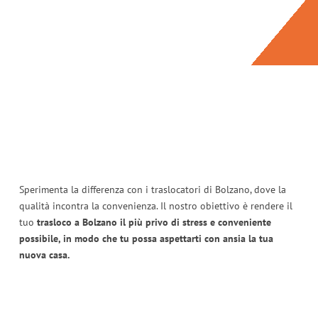
Sperimenta la differenza con i traslocatori di Bolzano, dove la
qualità incontra la convenienza. Il nostro obiettivo è rendere il
tuo
trasloco a Bolzano il più privo di stress e conveniente
possibile, in modo che tu possa aspettarti con ansia la tua
nuova casa.