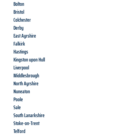
Bolton
Bristol
Colchester
Derby
East Ayrshire
Falkirk
Hastings
Kingston upon Hull
Liverpool
Middlesbrough
North Ayrshire
Nuneaton
Poole
Sale
South Lanarkshire
Stoke-on-Trent
Telford