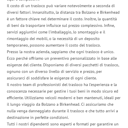
Il costo di un trasloco può variare notevolmente a seconda di
diversi fattori. Innanzitutto, la distanza tra Bolzano e Birkenhead
è un fattore chiave nel determinare il costo. Inoltre, la quantità
di beni da trasportare influisce sul prezzo complessivo. Infine,
servizi aggiuntivi come l’imballaggio, lo smontaggio e il
rimontaggio dei mobili, o la necessità di un deposito
temporaneo, possono aumentare il costo del trasloco.
Presso la nostra azienda, sappiamo che ogni trasloco è unico.
Ecco perché offriamo un preventivo personalizzato in base alle
esigenze del cliente. Disponiamo di diversi pacchetti di trasloco,
ognuno con un diverso livello di servizio e prezzo, per
assicurarci di soddisfare le esigenze di ogni cliente.
Il nostro team di professionisti del trasloco ha l’esperienza e la
conoscenza necessarie per gestire i tuoi beni in modo sicuro ed
efficiente. Utilizziamo veicoli moderni e ben mantenuti, ideali per
il lungo viaggio da Bolzano a Birkenhead. Ci assicuriamo che
nulla venga danneggiato durante il trasloco e che tutto arrivi a
destinazione in perfette condizioni.
Tutti i nostri dipendenti sono esperti e formati per garantire un