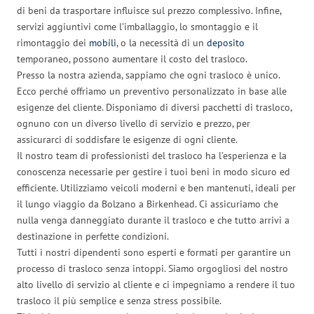
di beni da trasportare influisce sul prezzo complessivo. Infine,
servizi aggiuntivi come l’imballaggio, lo smontaggio e il
rimontaggio dei
mobili
, o la necessità di un
deposito
temporaneo, possono aumentare il costo del trasloco.
Presso la nostra azienda, sappiamo che ogni trasloco è unico.
Ecco perché offriamo un preventivo personalizzato in base alle
esigenze del cliente. Disponiamo di diversi pacchetti di trasloco,
ognuno con un diverso livello di servizio e prezzo, per
assicurarci di soddisfare le esigenze di ogni cliente.
Il nostro team di professionisti del trasloco ha l’esperienza e la
conoscenza necessarie per gestire i tuoi beni in modo sicuro ed
efficiente. Utilizziamo veicoli moderni e ben mantenuti, ideali per
il lungo viaggio da Bolzano a Birkenhead. Ci assicuriamo che
nulla venga danneggiato durante il trasloco e che tutto arrivi a
destinazione in perfette condizioni.
Tutti i nostri dipendenti sono esperti e formati per garantire un
processo di trasloco senza intoppi. Siamo orgogliosi del nostro
alto livello di servizio al cliente e ci impegniamo a rendere il tuo
trasloco il più semplice e senza stress possibile.