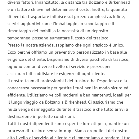
diversi fattori. Innanzitutto, la distanza tra Bolzano e Birkenhead
è un fattore chiave nel determinare il costo. Inoltre, la quantità
di beni da trasportare influisce sul prezzo complessivo. Infine,
servizi aggiuntivi come l’imballaggio, lo smontaggio e il
rimontaggio dei mobili, o la necessità di un deposito
temporaneo, possono aumentare il costo del trasloco.
Presso la nostra azienda, sappiamo che ogni trasloco è unico.
Ecco perché offriamo un preventivo personalizzato in base alle
esigenze del cliente. Disponiamo di diversi pacchetti di trasloco,
ognuno con un diverso livello di servizio e prezzo, per
assicurarci di soddisfare le esigenze di ogni cliente.
Il nostro team di professionisti del trasloco ha l’esperienza e la
conoscenza necessarie per gestire i tuoi beni in modo sicuro ed
efficiente. Utilizziamo veicoli moderni e ben mantenuti, ideali per
il lungo viaggio da Bolzano a Birkenhead. Ci assicuriamo che
nulla venga danneggiato durante il trasloco e che tutto arrivi a
destinazione in perfette condizioni.
Tutti i nostri dipendenti sono esperti e formati per garantire un
processo di trasloco senza intoppi. Siamo orgogliosi del nostro
alto livello di servizio al cliente e ci impegniamo a rendere il tuo