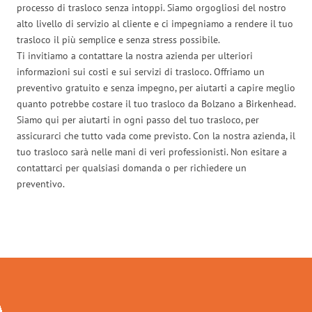
processo di trasloco senza intoppi. Siamo orgogliosi del nostro
alto livello di servizio al cliente e ci impegniamo a rendere il tuo
trasloco il più semplice e senza stress possibile.
Ti invitiamo a contattare la nostra azienda per ulteriori
informazioni sui costi e sui servizi di trasloco. Offriamo un
preventivo gratuito e senza impegno, per aiutarti a capire meglio
quanto potrebbe costare il tuo trasloco da Bolzano a Birkenhead.
Siamo qui per aiutarti in ogni passo del tuo trasloco, per
assicurarci che tutto vada come previsto. Con la nostra azienda, il
tuo trasloco sarà nelle mani di veri professionisti. Non esitare a
contattarci per qualsiasi domanda o per richiedere un
preventivo.
Traslochi Bolzano in numeri: