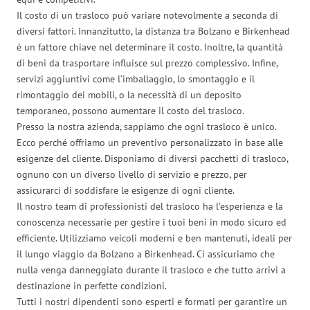
Il costo di un trasloco può variare notevolmente a seconda di
diversi fattori. Innanzitutto, la distanza tra Bolzano e Birkenhead
è un fattore chiave nel determinare il costo. Inoltre, la quantità
di beni da trasportare influisce sul prezzo complessivo. Infine,
servizi aggiuntivi come l’imballaggio, lo smontaggio e il
rimontaggio dei mobili, o la necessità di un deposito
temporaneo, possono aumentare il costo del trasloco.
Presso la nostra azienda, sappiamo che ogni trasloco è unico.
Ecco perché offriamo un preventivo personalizzato in base alle
esigenze del cliente. Disponiamo di diversi pacchetti di trasloco,
ognuno con un diverso livello di servizio e prezzo, per
assicurarci di soddisfare le esigenze di ogni cliente.
Il nostro team di professionisti del trasloco ha l’esperienza e la
conoscenza necessarie per gestire i tuoi beni in modo sicuro ed
efficiente. Utilizziamo veicoli moderni e ben mantenuti, ideali per
il lungo viaggio da Bolzano a Birkenhead. Ci assicuriamo che
nulla venga danneggiato durante il trasloco e che tutto arrivi a
destinazione in perfette condizioni.
Tutti i nostri dipendenti sono esperti e formati per garantire un