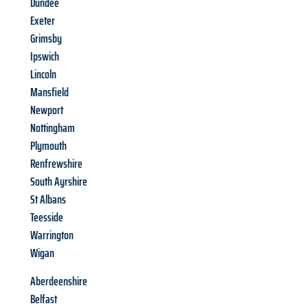
Dundee
Exeter
Grimsby
Ipswich
Lincoln
Mansfield
Newport
Nottingham
Plymouth
Renfrewshire
South Ayrshire
St Albans
Teesside
Warrington
Wigan
Aberdeenshire
Belfast