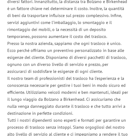
diversi fattori. Innanzitutto, la distanza tra Bolzano e Birkenhead
è un fattore chiave nel determinare il costo. Inoltre, la quantità
di beni da trasportare influisce sul prezzo complessivo. Infine,
servizi aggiuntivi come l’imballaggio, lo smontaggio e il
rimontaggio dei mobili, o la necessità di un deposito
temporaneo, possono aumentare il costo del trasloco.
Presso la nostra azienda, sappiamo che ogni trasloco è unico.
Ecco perché offriamo un preventivo personalizzato in base alle
esigenze del cliente. Disponiamo di diversi pacchetti di trasloco,
ognuno con un diverso livello di servizio e prezzo, per
assicurarci di soddisfare le esigenze di ogni cliente.
Il nostro team di professionisti del trasloco ha l’esperienza e la
conoscenza necessarie per gestire i tuoi beni in modo sicuro ed
efficiente. Utilizziamo veicoli moderni e ben mantenuti, ideali per
il lungo viaggio da Bolzano a Birkenhead. Ci assicuriamo che
nulla venga danneggiato durante il trasloco e che tutto arrivi a
destinazione in perfette condizioni.
Tutti i nostri dipendenti sono esperti e formati per garantire un
processo di trasloco senza intoppi. Siamo orgogliosi del nostro
alto livello di servizio al cliente e ci impegniamo a rendere il tuo