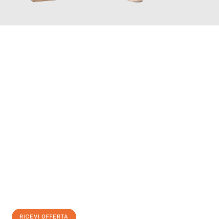
INFORMATI ORA
Scopri con Traslochi Bolzano quanto può essere
facile e senza
stress il tuo trasloco a Bolzano
. Il nostro team di esperti è
pronto ad assicurarti una transizione senza intoppi nella tua
nuova casa.
Ottieni subito
un'offerta non vincolante
e
risparmia € 100:
RICEVI OFFERTA
0299948957