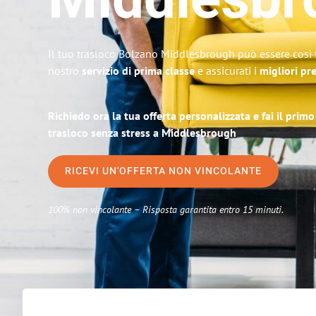
Middlesbr
Il tuo trasloco Bolzano Middlesbrough può essere così f
nostro
servizio di prima classe
e assicurati i
migliori pr
Richiedo ora la tua offerta personalizzata e fai il prim
trasloco senza stress a Middlesbrough
RICEVI UN'OFFERTA NON VINCOLANTE
100% non vincolante – Risposta garantita entro 15 minuti.