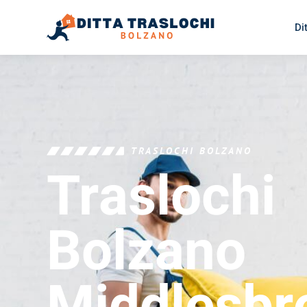
Di
TRASLOCHI BOLZANO
Traslochi
Bolzano