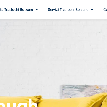
tta Traslochi Bolzano
Servizi Traslochi Bolzano
Co