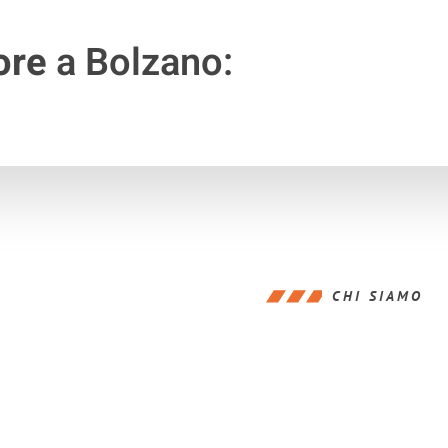
ore
a Bolzano:
CHI SIAMO