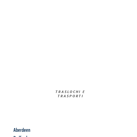
TRASLOCHI E
TRASPORTI​
Aberdeen