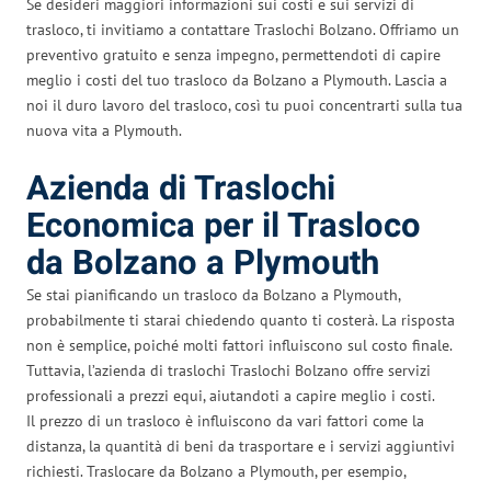
Se desideri maggiori informazioni sui costi e sui servizi di
trasloco, ti invitiamo a contattare Traslochi Bolzano. Offriamo un
preventivo gratuito e senza impegno, permettendoti di capire
meglio i costi del tuo trasloco da Bolzano a Plymouth. Lascia a
noi il duro lavoro del trasloco, così tu puoi concentrarti sulla tua
nuova vita a Plymouth.
Azienda di Traslochi
Economica per il Trasloco
da Bolzano a Plymouth
Se stai pianificando un trasloco da Bolzano a Plymouth,
probabilmente ti starai chiedendo quanto ti costerà. La risposta
non è semplice, poiché molti fattori influiscono sul costo finale.
Tuttavia, l’azienda di traslochi Traslochi Bolzano offre servizi
professionali a prezzi equi, aiutandoti a capire meglio i costi.
Il prezzo di un trasloco è influiscono da vari fattori come la
distanza, la quantità di beni da trasportare e i servizi aggiuntivi
richiesti. Traslocare da Bolzano a Plymouth, per esempio,