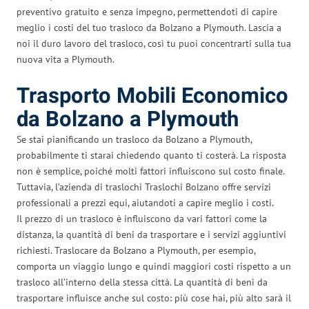
preventivo gratuito e senza impegno, permettendoti di capire
meglio i costi del tuo trasloco da Bolzano a Plymouth. Lascia a
noi il duro lavoro del trasloco, così tu puoi concentrarti sulla tua
nuova vita a Plymouth.
Trasporto Mobili Economico
da Bolzano a Plymouth
Se stai pianificando un trasloco da Bolzano a Plymouth,
probabilmente ti starai chiedendo quanto ti costerà. La risposta
non è semplice, poiché molti fattori influiscono sul costo finale.
Tuttavia, l’azienda di traslochi Traslochi Bolzano offre servizi
professionali a prezzi equi, aiutandoti a capire meglio i costi.
Il prezzo di un trasloco è influiscono da vari fattori come la
distanza, la quantità di beni da trasportare e i servizi aggiuntivi
richiesti. Traslocare da Bolzano a Plymouth, per esempio,
comporta un viaggio lungo e quindi maggiori costi rispetto a un
trasloco all’interno della stessa città. La quantità di beni da
trasportare influisce anche sul costo: più cose hai, più alto sarà il