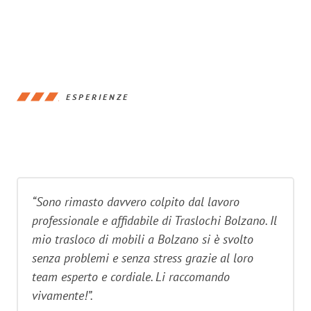
ESPERIENZE
“Sono rimasto davvero colpito dal lavoro
professionale e affidabile di Traslochi Bolzano. Il
mio trasloco di mobili a Bolzano si è svolto
senza problemi e senza stress grazie al loro
team esperto e cordiale. Li raccomando
vivamente!”.