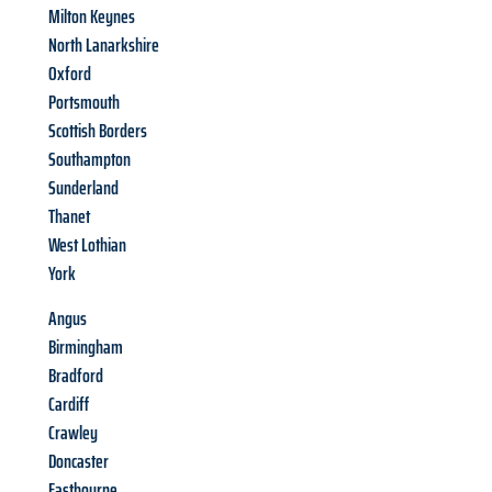
Milton Keynes
North Lanarkshire
Oxford
Portsmouth
Scottish Borders
Southampton
Sunderland
Thanet
West Lothian
York
Angus
Birmingham
Bradford
Cardiff
Crawley
Doncaster
Eastbourne