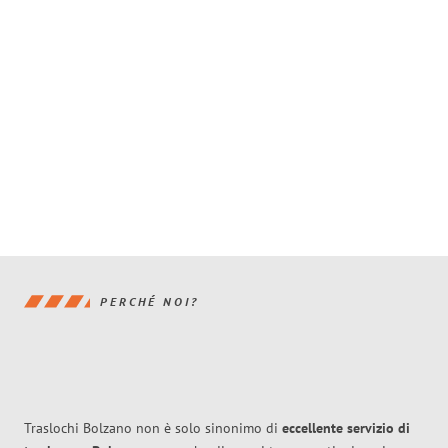
PERCHÉ NOI?
Traslochi Bolzano non è solo sinonimo di
eccellente
servizio di