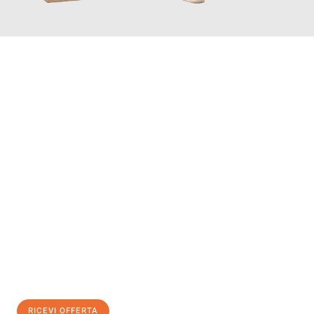
INFORMATI ORA
Scopri con Traslochi Bolzano quanto può essere
facile e senza
stress il tuo trasloco a Bolzano
. Il nostro team di esperti è
pronto ad assicurarti una transizione senza intoppi nella tua
nuova casa.
Ottieni subito
un'offerta non vincolante
e
risparmia € 100:
RICEVI OFFERTA
0299948957