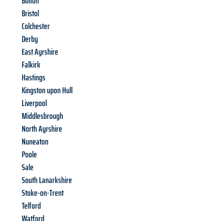
Bolton
Bristol
Colchester
Derby
East Ayrshire
Falkirk
Hastings
Kingston upon Hull
Liverpool
Middlesbrough
North Ayrshire
Nuneaton
Poole
Sale
South Lanarkshire
Stoke-on-Trent
Telford
Watford