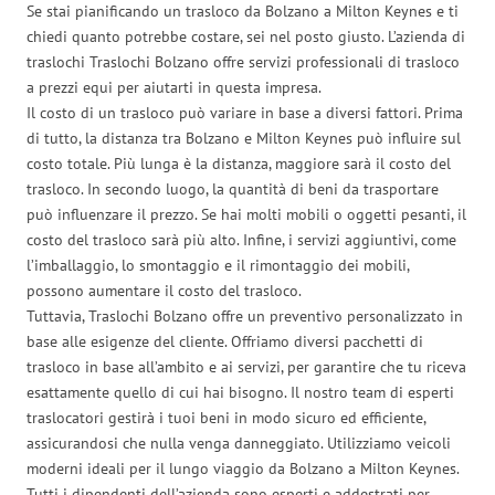
Se stai pianificando un trasloco da Bolzano a Milton Keynes e ti
chiedi quanto potrebbe costare, sei nel posto giusto. L’azienda di
traslochi Traslochi Bolzano offre servizi professionali di trasloco
a prezzi equi per aiutarti in questa impresa.
Il costo di un trasloco può variare in base a diversi fattori. Prima
di tutto, la distanza tra Bolzano e Milton Keynes può influire sul
costo totale. Più lunga è la distanza, maggiore sarà il costo del
trasloco. In secondo luogo, la quantità di beni da trasportare
può influenzare il prezzo. Se hai molti mobili o oggetti pesanti, il
costo del trasloco sarà più alto. Infine, i servizi aggiuntivi, come
l’imballaggio, lo smontaggio e il rimontaggio dei mobili,
possono aumentare il costo del trasloco.
Tuttavia, Traslochi Bolzano offre un preventivo personalizzato in
base alle esigenze del cliente. Offriamo diversi pacchetti di
trasloco in base all’ambito e ai servizi, per garantire che tu riceva
esattamente quello di cui hai bisogno. Il nostro team di esperti
traslocatori gestirà i tuoi beni in modo sicuro ed efficiente,
assicurandosi che nulla venga danneggiato. Utilizziamo veicoli
moderni ideali per il lungo viaggio da Bolzano a Milton Keynes.
Tutti i dipendenti dell’azienda sono esperti e addestrati per