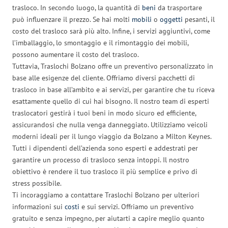
trasloco. In secondo luogo, la quantità di
beni
da trasportare
può influenzare il prezzo. Se hai molti
mobili
o
oggetti
pesanti, il
costo del trasloco sarà più alto. Infine, i servizi aggiuntivi, come
l’imballaggio, lo smontaggio e il rimontaggio dei mobili,
possono aumentare il costo del trasloco.
Tuttavia, Traslochi Bolzano offre un preventivo personalizzato in
base alle esigenze del cliente. Offriamo diversi pacchetti di
trasloco in base all’ambito e ai servizi, per garantire che tu riceva
esattamente quello di cui hai bisogno. Il nostro team di esperti
traslocatori gestirà i tuoi beni in modo sicuro ed efficiente,
assicurandosi che nulla venga danneggiato. Utilizziamo veicoli
moderni ideali per il lungo viaggio da Bolzano a Milton Keynes.
Tutti i dipendenti dell’azienda sono esperti e addestrati per
garantire un processo di trasloco senza intoppi. Il nostro
obiettivo è rendere il tuo trasloco il più semplice e privo di
stress possibile.
Ti incoraggiamo a contattare Traslochi Bolzano per ulteriori
informazioni sui
costi
e sui servizi. Offriamo un preventivo
gratuito e senza impegno, per aiutarti a capire meglio quanto