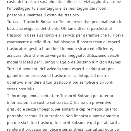
costo del trasloco sarà più alto. Infine, i servizi aggiuntivi, come
l’imballaggio, lo smontaggio e il rimontaggio dei mobili,
possono aumentare il costo del trasloco.
Tuttavia, Traslochi Bolzano offre un preventivo personalizzato in
base alle esigenze del cliente. Offriamo diversi pacchetti di
trasloco in base all’ambito e ai servizi, per garantire che tu riceva
esattamente quello di cui hai bisogno. Il nostro team di esperti
traslocatori gestirà i tuoi beni in modo sicuro ed efficiente,
assicurandosi che nulla venga danneggiato. Utilizziamo veicoli
moderni ideali per il lungo viaggio da Bolzano a Milton Keynes.
Tutti i dipendenti dell’azienda sono esperti e addestrati per
garantire un processo di trasloco senza intoppi. Il nostro
obiettivo è rendere il tuo trasloco il più semplice e privo di
stress possibile.
Ti incoraggiamo a contattare Traslochi Bolzano per ulteriori
informazioni sui costi e sui servizi. Offriamo un preventivo
gratuito e senza impegno, per aiutarti a capire meglio quanto
potrebbe costare il tuo trasloco. Non importa quanto grande o
piccolo sia il tuo trasloco, Traslochi Bolzano è qui per aiutarti a
rendere il processo semplice e senza stress. Contattaci oggi per