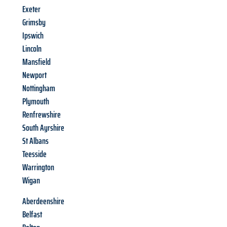
Exeter
Grimsby
Ipswich
Lincoln
Mansfield
Newport
Nottingham
Plymouth
Renfrewshire
South Ayrshire
St Albans
Teesside
Warrington
Wigan
Aberdeenshire
Belfast