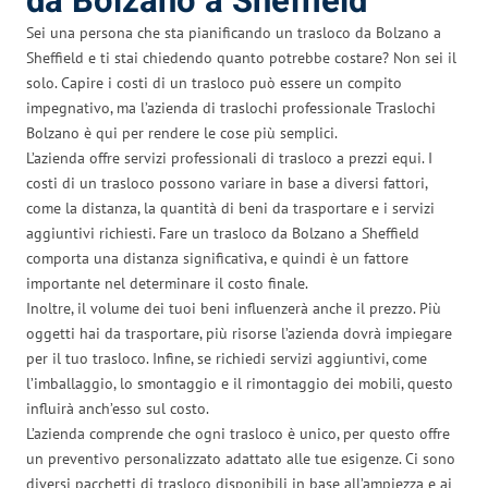
da Bolzano a Sheffield
Sei una persona che sta pianificando un trasloco da Bolzano a
Sheffield e ti stai chiedendo quanto potrebbe costare? Non sei il
solo. Capire i costi di un trasloco può essere un compito
impegnativo, ma l’azienda di traslochi professionale Traslochi
Bolzano è qui per rendere le cose più semplici.
L’azienda offre servizi professionali di trasloco a prezzi equi. I
costi di un trasloco possono variare in base a diversi fattori,
come la distanza, la quantità di beni da trasportare e i servizi
aggiuntivi richiesti. Fare un trasloco da Bolzano a Sheffield
comporta una distanza significativa, e quindi è un fattore
importante nel determinare il costo finale.
Inoltre, il volume dei tuoi beni influenzerà anche il prezzo. Più
oggetti hai da trasportare, più risorse l’azienda dovrà impiegare
per il tuo trasloco. Infine, se richiedi servizi aggiuntivi, come
l’imballaggio, lo smontaggio e il rimontaggio dei mobili, questo
influirà anch’esso sul costo.
L’azienda comprende che ogni trasloco è unico, per questo offre
un preventivo personalizzato adattato alle tue esigenze. Ci sono
diversi pacchetti di trasloco disponibili in base all’ampiezza e ai