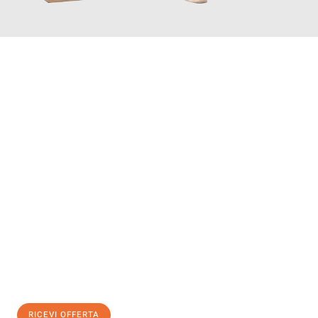
INFORMATI ORA
Scopri con Traslochi Bolzano quanto può essere
facile e senza
stress il tuo trasloco a Bolzano
. Il nostro team di esperti è
pronto ad assicurarti una transizione senza intoppi nella tua
nuova casa.
Ottieni subito
un'offerta non vincolante
e
risparmia € 100:
RICEVI OFFERTA
0299948957