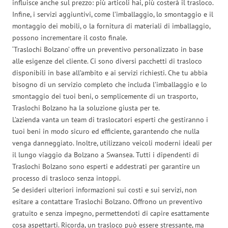
influisce anche sul prezzo: più articoli hai, più costerà il trasloco.
Infine, i servizi aggiuntivi, come l’imballaggio, lo smontaggio e il
montaggio dei mobili, o la fornitura di materiali di imballaggio,
possono incrementare il costo finale.
‘Traslochi Bolzano’ offre un preventivo personalizzato in base
alle esigenze del cliente. Ci sono diversi pacchetti di trasloco
disponibili in base all’ambito e ai servizi richiesti. Che tu abbia
bisogno di un servizio completo che includa l’imballaggio e lo
smontaggio dei tuoi beni, o semplicemente di un trasporto,
Traslochi Bolzano ha la soluzione giusta per te.
L’azienda vanta un team di traslocatori esperti che gestiranno i
tuoi beni in modo sicuro ed efficiente, garantendo che nulla
venga danneggiato. Inoltre, utilizzano veicoli moderni ideali per
il lungo viaggio da Bolzano a Swansea. Tutti i dipendenti di
Traslochi Bolzano sono esperti e addestrati per garantire un
processo di trasloco senza intoppi.
Se desideri ulteriori informazioni sui costi e sui servizi, non
esitare a contattare Traslochi Bolzano. Offrono un preventivo
gratuito e senza impegno, permettendoti di capire esattamente
cosa aspettarti. Ricorda, un trasloco può essere stressante, ma