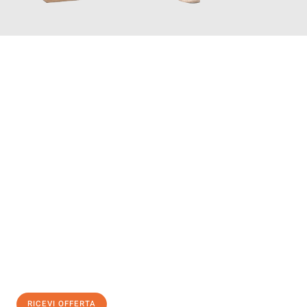
INFORMATI ORA
Scopri con Traslochi Bolzano quanto può essere
facile e senza
stress il tuo trasloco a Bolzano
. Il nostro team di esperti è
pronto ad assicurarti una transizione senza intoppi nella tua
nuova casa.
Ottieni subito
un'offerta non vincolante
e
risparmia € 100:
RICEVI OFFERTA
0299948957