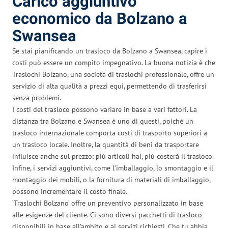
Carico aggiuntivo
economico da Bolzano a
Swansea
Se stai pianificando un trasloco da Bolzano a Swansea, capire i
costi può essere un compito impegnativo. La buona notizia è che
Traslochi Bolzano, una società di traslochi professionale, offre un
servizio di alta qualità a prezzi equi, permettendo di trasferirsi
senza problemi.
I costi del trasloco possono variare in base a vari fattori. La
distanza tra Bolzano e Swansea è uno di questi, poiché un
trasloco internazionale comporta costi di trasporto superiori a
un trasloco locale. Inoltre, la quantità di beni da trasportare
influisce anche sul prezzo: più articoli hai, più costerà il trasloco.
Infine, i servizi aggiuntivi, come l’imballaggio, lo smontaggio e il
montaggio dei mobili, o la fornitura di materiali di imballaggio,
possono incrementare il costo finale.
‘Traslochi Bolzano’ offre un preventivo personalizzato in base
alle esigenze del cliente. Ci sono diversi pacchetti di trasloco
disponibili in base all’ambito e ai servizi richiesti. Che tu abbia