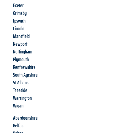
Exeter
Grimsby
Ipswich
Lincoln
Mansfield
Newport
Nottingham
Plymouth
Renfrewshire
South Ayrshire
St Albans
Teesside
Warrington
Wigan
Aberdeenshire
Belfast