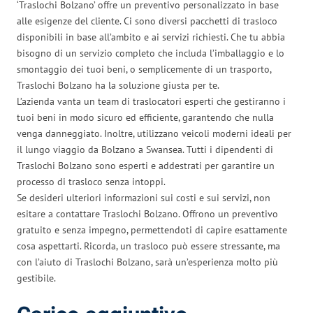
‘Traslochi Bolzano’ offre un preventivo personalizzato in base
alle esigenze del cliente. Ci sono diversi pacchetti di trasloco
disponibili in base all’ambito e ai servizi richiesti. Che tu abbia
bisogno di un servizio completo che includa l’imballaggio e lo
smontaggio dei tuoi beni, o semplicemente di un trasporto,
Traslochi Bolzano ha la soluzione giusta per te.
L’azienda vanta un team di traslocatori esperti che gestiranno i
tuoi beni in modo sicuro ed efficiente, garantendo che nulla
venga danneggiato. Inoltre, utilizzano veicoli moderni ideali per
il lungo viaggio da Bolzano a Swansea. Tutti i dipendenti di
Traslochi Bolzano sono esperti e addestrati per garantire un
processo di trasloco senza intoppi.
Se desideri ulteriori informazioni sui costi e sui servizi, non
esitare a contattare Traslochi Bolzano. Offrono un preventivo
gratuito e senza impegno, permettendoti di capire esattamente
cosa aspettarti. Ricorda, un trasloco può essere stressante, ma
con l’aiuto di Traslochi Bolzano, sarà un’esperienza molto più
gestibile.