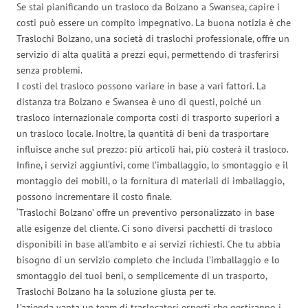
Se stai pianificando un trasloco da Bolzano a Swansea, capire i
costi può essere un compito impegnativo. La buona notizia è che
Traslochi Bolzano, una società di traslochi professionale, offre un
servizio di alta qualità a prezzi equi, permettendo di trasferirsi
senza problemi.
I costi del trasloco possono variare in base a vari fattori. La
distanza tra Bolzano e Swansea è uno di questi, poiché un
trasloco internazionale comporta costi di trasporto superiori a
un trasloco locale. Inoltre, la quantità di beni da trasportare
influisce anche sul prezzo: più articoli hai, più costerà il trasloco.
Infine, i servizi aggiuntivi, come l’imballaggio, lo smontaggio e il
montaggio dei mobili, o la fornitura di materiali di imballaggio,
possono incrementare il costo finale.
‘Traslochi Bolzano’ offre un preventivo personalizzato in base
alle esigenze del cliente. Ci sono diversi pacchetti di trasloco
disponibili in base all’ambito e ai servizi richiesti. Che tu abbia
bisogno di un servizio completo che includa l’imballaggio e lo
smontaggio dei tuoi beni, o semplicemente di un trasporto,
Traslochi Bolzano ha la soluzione giusta per te.
L’azienda vanta un team di traslocatori esperti che gestiranno i