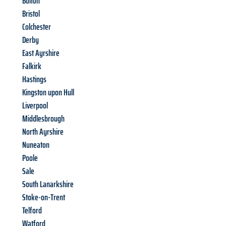
Bolton
Bristol
Colchester
Derby
East Ayrshire
Falkirk
Hastings
Kingston upon Hull
Liverpool
Middlesbrough
North Ayrshire
Nuneaton
Poole
Sale
South Lanarkshire
Stoke-on-Trent
Telford
Watford