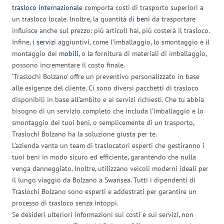
trasloco internazionale
comporta costi di trasporto superiori a
un trasloco locale. Inoltre, la quantità di
beni
da trasportare
influisce anche sul prezzo: più articoli hai, più costerà il trasloco.
Infine, i
servizi
aggiuntivi, come l’imballaggio, lo smontaggio e il
montaggio dei
mobili
, o la fornitura di materiali di imballaggio,
possono incrementare il costo finale.
‘Traslochi Bolzano’ offre un preventivo personalizzato in base
alle esigenze del cliente. Ci sono diversi pacchetti di trasloco
disponibili in base all’ambito e ai servizi richiesti. Che tu abbia
bisogno di un servizio completo che includa l’imballaggio e lo
smontaggio dei tuoi beni, o semplicemente di un trasporto,
Traslochi Bolzano ha la soluzione giusta per te.
L’azienda vanta un team di traslocatori esperti che gestiranno i
tuoi beni in modo sicuro ed efficiente, garantendo che nulla
venga danneggiato. Inoltre, utilizzano veicoli moderni ideali per
il lungo viaggio da Bolzano a Swansea. Tutti i dipendenti di
Traslochi Bolzano sono esperti e addestrati per garantire un
processo di trasloco senza intoppi.
Se desideri ulteriori informazioni sui costi e sui servizi, non