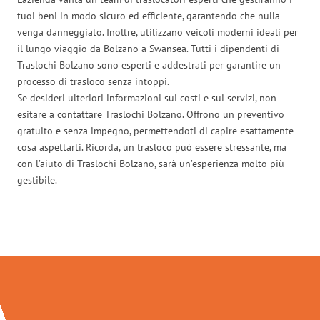
tuoi beni in modo sicuro ed efficiente, garantendo che nulla
venga danneggiato. Inoltre, utilizzano veicoli moderni ideali per
il lungo viaggio da Bolzano a Swansea. Tutti i dipendenti di
Traslochi Bolzano sono esperti e addestrati per garantire un
processo di trasloco senza intoppi.
Se desideri ulteriori informazioni sui costi e sui servizi, non
esitare a contattare Traslochi Bolzano. Offrono un preventivo
gratuito e senza impegno, permettendoti di capire esattamente
cosa aspettarti. Ricorda, un trasloco può essere stressante, ma
con l’aiuto di Traslochi Bolzano, sarà un’esperienza molto più
gestibile.
Traslochi Bolzano in numeri: