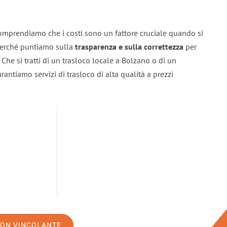
omprendiamo che i costi sono un fattore cruciale quando si
 perché puntiamo sulla
trasparenza e sulla correttezza
per
. Che si tratti di un trasloco locale a Bolzano o di un
rantiamo servizi di trasloco di alta qualità a prezzi
NON VINCOLANTE