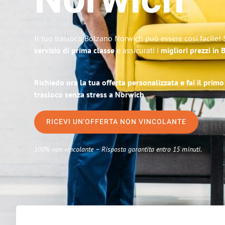
Norwich
Il tuo trasloco Bolzano Norwich può essere così facile! 
servizio di prima classe
e assicurati i
migliori prezzi in
Richiedo ora la tua offerta personalizzata e fai il prim
trasloco senza stress a Norwich
RICEVI UN'OFFERTA NON VINCOLANTE
100% non vincolante – Risposta garantita entro 15 minuti.