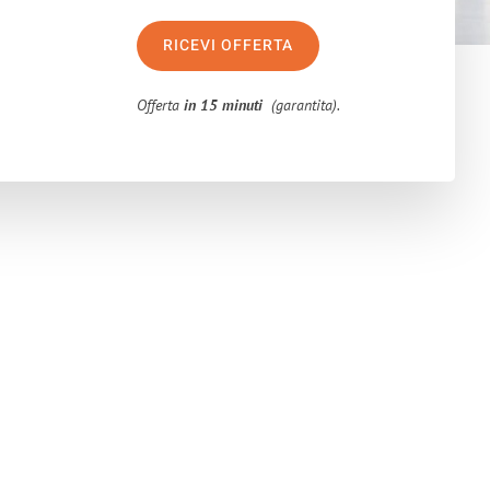
RICEVI OFFERTA
Offerta
in 15 minuti
(garantita).