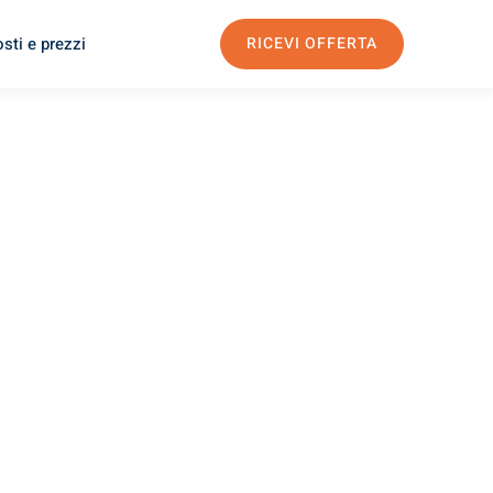
sti e prezzi
RICEVI OFFERTA