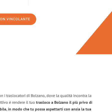
NON VINCOLANTE
n i traslocatori di Bolzano, dove la qualità incontra la
ttivo è rendere il tuo
trasloco a Bolzano il più privo di
bile, in modo che tu possa aspettarti con ansia la tua