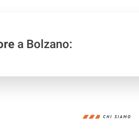
ore
a Bolzano:
CHI SIAMO