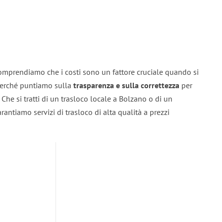
omprendiamo che i costi sono un fattore cruciale quando si
 perché puntiamo sulla
trasparenza e sulla correttezza
per
. Che si tratti di un trasloco locale a Bolzano o di un
rantiamo servizi di trasloco di alta qualità a prezzi