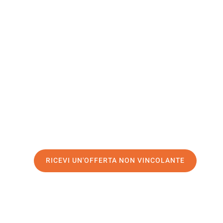
North
Lanarkshi
Il tuo trasloco Bolzano North Lanarkshire può essere cos
nostro
servizio di prima classe
e assicurati i
migliori pr
Richiedo ora la tua offerta personalizzata e fai il prim
trasloco senza stress a North Lanarkshire
RICEVI UN'OFFERTA NON VINCOLANTE
100% non vincolante – Risposta garantita entro 15 minuti.