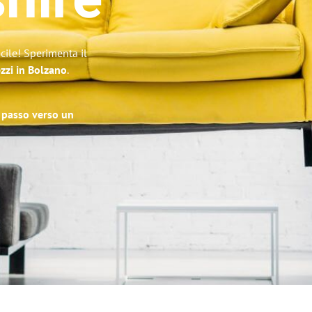
hire
cile! Sperimenta il
ezzi in Bolzano
.
o passo verso un