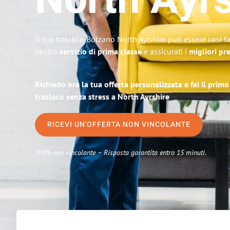
North Ayrs
Il tuo trasloco Bolzano North Ayrshire può essere così fa
nostro
servizio di prima classe
e assicurati i
migliori pr
Richiedo ora la tua offerta personalizzata e fai il prim
trasloco senza stress a North Ayrshire
RICEVI UN'OFFERTA NON VINCOLANTE
100% non vincolante – Risposta garantita entro 15 minuti.