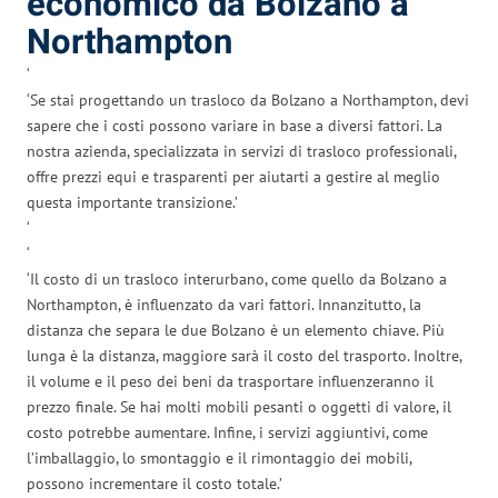
economico da Bolzano a
Northampton
‘
‘Se stai progettando un trasloco da Bolzano a Northampton, devi
sapere che i costi possono variare in base a diversi fattori. La
nostra azienda, specializzata in servizi di trasloco professionali,
offre prezzi equi e trasparenti per aiutarti a gestire al meglio
questa importante transizione.’
‘
‘
‘Il costo di un trasloco interurbano, come quello da Bolzano a
Northampton, è influenzato da vari fattori. Innanzitutto, la
distanza che separa le due Bolzano è un elemento chiave. Più
lunga è la distanza, maggiore sarà il costo del trasporto. Inoltre,
il volume e il peso dei beni da trasportare influenzeranno il
prezzo finale. Se hai molti mobili pesanti o oggetti di valore, il
costo potrebbe aumentare. Infine, i servizi aggiuntivi, come
l’imballaggio, lo smontaggio e il rimontaggio dei mobili,
possono incrementare il costo totale.’