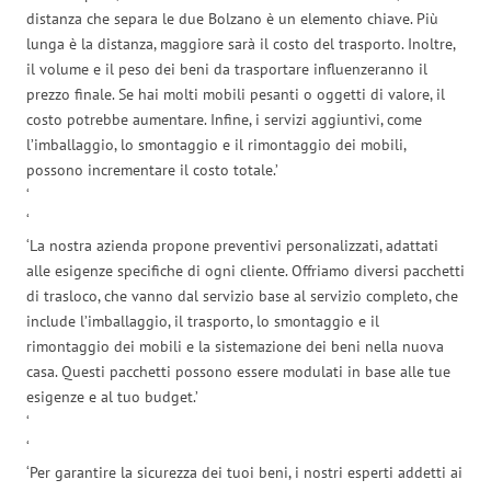
distanza che separa le due Bolzano è un elemento chiave. Più
lunga è la distanza, maggiore sarà il costo del trasporto. Inoltre,
il volume e il peso dei beni da trasportare influenzeranno il
prezzo finale. Se hai molti mobili pesanti o oggetti di valore, il
costo potrebbe aumentare. Infine, i servizi aggiuntivi, come
l’imballaggio, lo smontaggio e il rimontaggio dei mobili,
possono incrementare il costo totale.’
‘
‘
‘La nostra azienda propone preventivi personalizzati, adattati
alle esigenze specifiche di ogni cliente. Offriamo diversi pacchetti
di trasloco, che vanno dal servizio base al servizio completo, che
include l’imballaggio, il trasporto, lo smontaggio e il
rimontaggio dei mobili e la sistemazione dei beni nella nuova
casa. Questi pacchetti possono essere modulati in base alle tue
esigenze e al tuo budget.’
‘
‘
‘Per garantire la sicurezza dei tuoi beni, i nostri esperti addetti ai