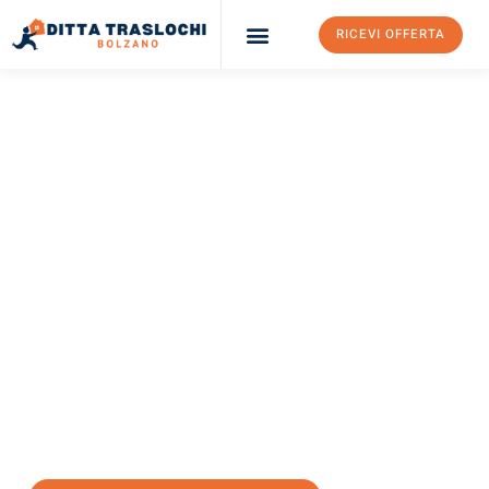
RICEVI OFFERTA
Ditta Traslochi Bolzano
Servizi Traslochi Bolzano
Costi e prezzi
TRASLOCHI BOLZANO
Traslochi Bolzano
Northampton
Il tuo trasloco Bolzano Northampton può essere così facile!
Sperimenta il nostro
servizio di prima classe
e assicurati i
migliori prezzi in Bolzano
.
Richiedo ora la tua offerta personalizzata e fai il primo passo
verso un trasloco senza stress a Northampton