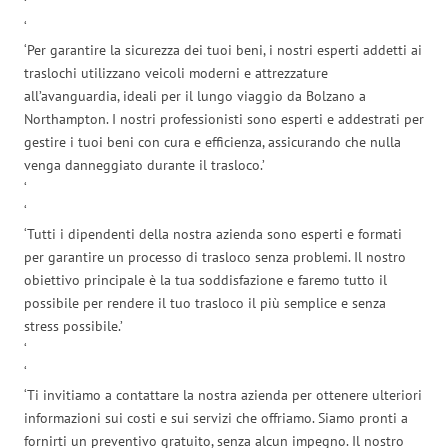
‘
‘
‘Per garantire la sicurezza dei tuoi beni, i nostri esperti addetti ai
traslochi utilizzano veicoli moderni e attrezzature
all’avanguardia, ideali per il lungo viaggio da Bolzano a
Northampton. I nostri professionisti sono esperti e addestrati per
gestire i tuoi beni con cura e efficienza, assicurando che nulla
venga danneggiato durante il trasloco.’
‘
‘
‘Tutti i dipendenti della nostra azienda sono esperti e formati
per garantire un processo di trasloco senza problemi. Il nostro
obiettivo principale è la tua soddisfazione e faremo tutto il
possibile per rendere il tuo trasloco il più semplice e senza
stress possibile.’
‘
‘
‘Ti invitiamo a contattare la nostra azienda per ottenere ulteriori
informazioni sui costi e sui servizi che offriamo. Siamo pronti a
fornirti un preventivo gratuito, senza alcun impegno. Il nostro