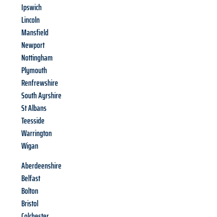
Ipswich
Lincoln
Mansfield
Newport
Nottingham
Plymouth
Renfrewshire
South Ayrshire
St Albans
Teesside
Warrington
Wigan
Aberdeenshire
Belfast
Bolton
Bristol
Colchester