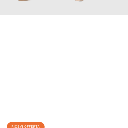
INFORMATI ORA
Scopri con Traslochi Bolzano quanto può essere
facile e senza
stress il tuo trasloco a Bolzano
. Il nostro team di esperti è
pronto ad assicurarti una transizione senza intoppi nella tua
nuova casa.
Ottieni subito
un'offerta non vincolante
e
risparmia € 100:
RICEVI OFFERTA
0299948957