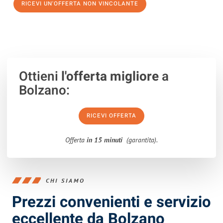
RICEVI UN'OFFERTA NON VINCOLANTE
100% non vincolante – Risposta garantita entro 15 minuti.
Ottieni
l'offerta migliore
a
Bolzano:
RICEVI OFFERTA
Offerta
in 15 minuti
(garantita).
CHI SIAMO
Prezzi convenienti e servizio
eccellente da Bolzano