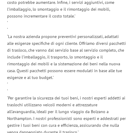
costo potrebbe aumentare. Infine, i servizi aggiuntivi, come
l’imballaggio, lo smontaggio e il rimontaggio dei mobili,
possono incrementare il costo totale.’
‘
‘
‘La nostra azienda propone preventivi personalizzati, adattati
alle esigenze specifiche di ogni cliente. Offriamo diversi pacchetti
di trasloco, che vanno dal servizio base al servizio completo, che
include l’imballaggio, il trasporto, lo smontaggio e il
rimontaggio dei mobili e la sistemazione dei beni nella nuova
casa. Questi pacchetti possono essere modulati in base alle tue
esigenze e al tuo budget.’
‘
‘
‘Per garantire la sicurezza dei tuoi beni, i nostri esperti addetti ai
traslochi utilizzano veicoli moderni e attrezzature
all’avanguardia, ideali per il lungo viaggio da Bolzano a
Northampton. I nostri professionisti sono esperti e addestrati per
gestire i tuoi beni con cura e efficienza, assicurando che nulla
venga danneggiato durante il trasloco.’