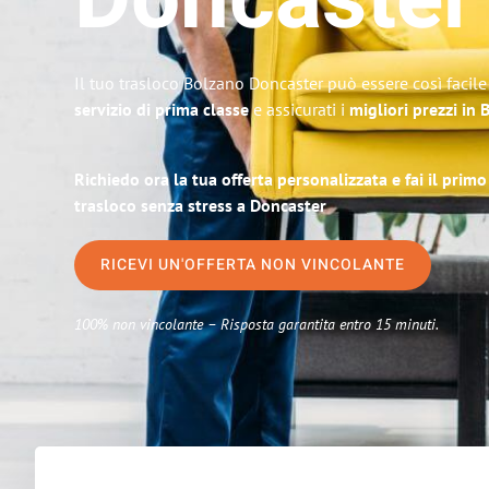
Doncaster
Il tuo trasloco Bolzano Doncaster può essere così facile
servizio di prima classe
e assicurati i
migliori prezzi in
Richiedo ora la tua offerta personalizzata e fai il prim
trasloco senza stress a Doncaster
RICEVI UN'OFFERTA NON VINCOLANTE
100% non vincolante – Risposta garantita entro 15 minuti.