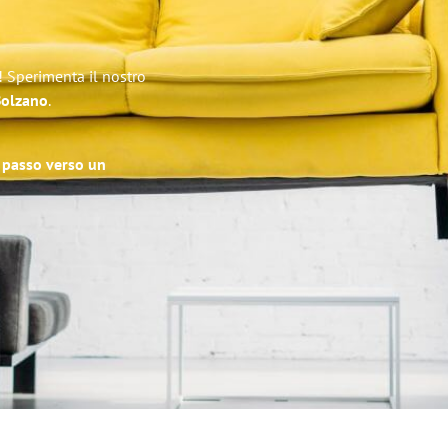
! Sperimenta il nostro
 Bolzano
.
o passo verso un