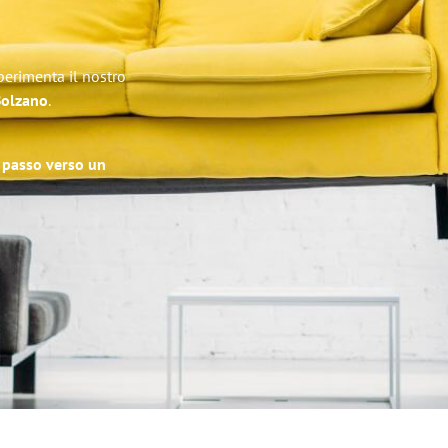
perimenta il nostro
 Bolzano
.
o passo verso un