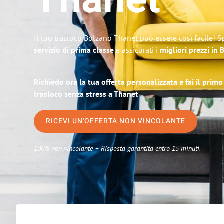
Thanet
Il tuo trasloco Bolzano Thanet può essere così facile! S
servizio di prima classe
e assicurati i
migliori prezzi in
Richiedo ora la tua offerta personalizzata e fai il prim
trasloco senza stress a Thanet
RICEVI UN'OFFERTA NON VINCOLANTE
100% non vincolante – Risposta garantita entro 15 minuti.