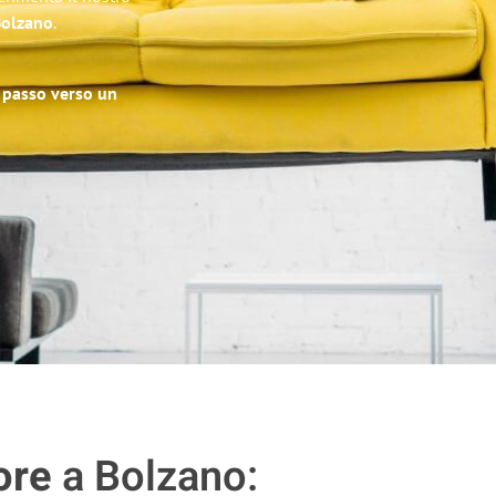
 Bolzano
.
o passo verso un
ore
a Bolzano: