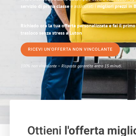
servizio di prima classe
e assicurati i
migliori prezzi in
Richiedo ora la tua offerta personalizzata e fai il prim
trasloco senza stress a Luton
RICEVI UN'OFFERTA NON VINCOLANTE
100% non vincolante – Risposta garantita entro 15 minuti.
Ottieni
l'offerta migli