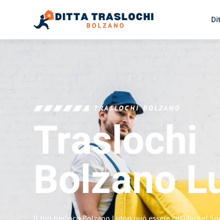
Di
TRASLOCHI BOLZANO
Traslochi
Bolzano
L
Il tuo trasloco Bolzano Luton può essere così facile! Sp