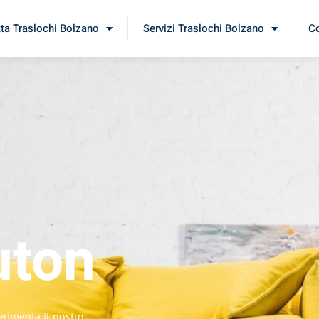
tta Traslochi Bolzano
Servizi Traslochi Bolzano
Co
uton
erimenta il nostro